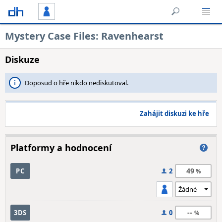
Mystery Case Files: Ravenhearst
Diskuze
Doposud o hře nikdo nediskutoval.
Zahájit diskuzi ke hře
Platformy a hodnocení
49
PC
2
--
3DS
0