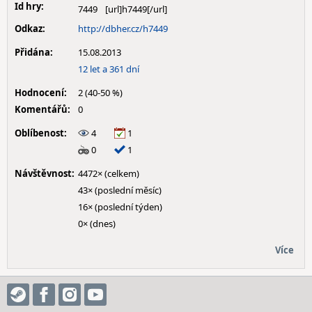
Id hry:
7449
Odkaz:
http://dbher.cz/h7449
Přidána:
15.08.2013
12 let a 361 dní
Hodnocení:
2 (40-50 %)
Komentářů:
0
Oblíbenost:
4
1
0
1
Návštěvnost:
4472× (celkem)
43× (poslední měsíc)
16× (poslední týden)
0× (dnes)
Více