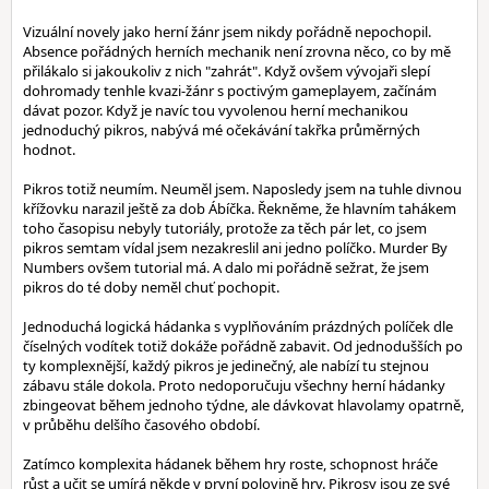
Vizuální novely jako herní žánr jsem nikdy pořádně nepochopil.
Absence pořádných herních mechanik není zrovna něco, co by mě
přilákalo si jakoukoliv z nich "zahrát". Když ovšem vývojaři slepí
dohromady tenhle kvazi-žánr s poctivým gameplayem, začínám
dávat pozor. Když je navíc tou vyvolenou herní mechanikou
jednoduchý pikros, nabývá mé očekávání takřka průměrných
hodnot.
Pikros totiž neumím. Neuměl jsem. Naposledy jsem na tuhle divnou
křížovku narazil ještě za dob Ábíčka. Řekněme, že hlavním tahákem
toho časopisu nebyly tutoriály, protože za těch pár let, co jsem
pikros semtam vídal jsem nezakreslil ani jedno políčko. Murder By
Numbers ovšem tutorial má. A dalo mi pořádně sežrat, že jsem
pikros do té doby neměl chuť pochopit.
Jednoduchá logická hádanka s vyplňováním prázdných políček dle
číselných vodítek totiž dokáže pořádně zabavit. Od jednodušších po
ty komplexnější, každý pikros je jedinečný, ale nabízí tu stejnou
zábavu stále dokola. Proto nedoporučuju všechny herní hádanky
zbingeovat během jednoho týdne, ale dávkovat hlavolamy opatrně,
v průběhu delšího časového období.
Zatímco komplexita hádanek během hry roste, schopnost hráče
růst a učit se umírá někde v první polovině hry. Pikrosy jsou ze své