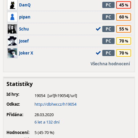
45
DanQ
PC
60
pipan
PC
55
Schu
PC
70
Josef
PC
70
Joker X
PC
Všechna hodnocení
Statistiky
Id hry:
19054
Odkaz:
http://dbher.cz/h19054
Přidána:
28.03.2020
6 let a 132 dní
Hodnocení:
5 (45-70 %)