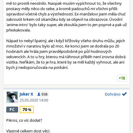
mě to prostě neoslnilo. Naopak musím vypíchnout to, že všechny
postavy měly něco do sebe, a kromě padouchů mi všichni přišli
opravdoví včetně chyb a výstředností. Ex-manželovi jsem měla chuť
zakroutit krkem od okamžiku kdy se objevil na obrazovce. Úvodní
'anime-intro' bylo taky super, ale zkoukla jsem to jen poprvé a pak už
přeskakovala.
Nápad to nebyl špatný, ale i když křížovky všeho druhu můžu, jejich
množství v narativu bylo až moc. Ke konci jsem se dodrala po 20
hodinách ale hrála jsem pravděpodobně po půl hodinových
sekvencích. A to u hry, kterou má táhnout příběh není zrovna dobrá
vizitka. Neříkám, že to je hra, které by se měl každý vyhnout, ale ani
bych ji nedoporučovala na potkání.
+18
Joker X
938
Dohráno
25.05.2020 14:00
70
PC
Pikros, co víc dodat?
Vlastně celkem dost věcí.