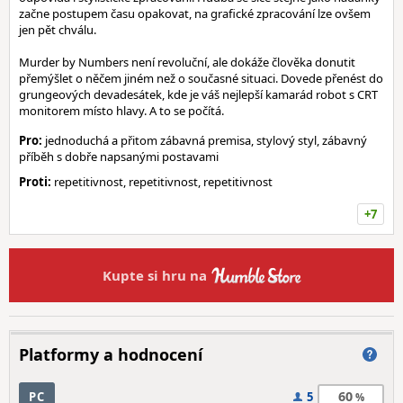
začne postupem času opakovat, na grafické zpracování lze ovšem
jen pět chválu.
Murder by Numbers není revoluční, ale dokáže člověka donutit
přemýšlet o něčem jiném než o současné situaci. Dovede přenést do
grungeových devadesátek, kde je váš nejlepší kamarád robot s CRT
monitorem místo hlavy. A to se počítá.
Pro:
jednoduchá a přitom zábavná premisa, stylový styl, zábavný
příběh s dobře napsanými postavami
Proti:
repetitivnost, repetitivnost, repetitivnost
+7
Kupte si hru na
Platformy a hodnocení
60
PC
5