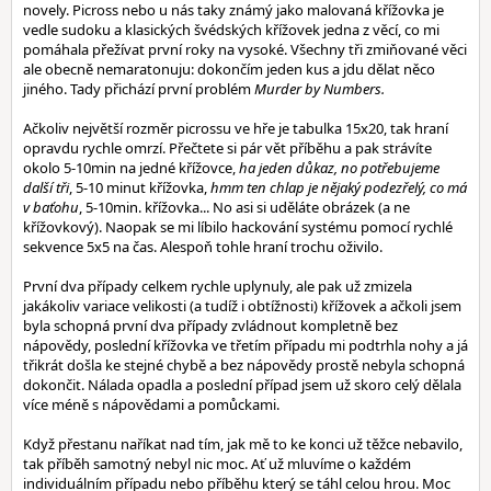
novely. Picross nebo u nás taky známý jako malovaná křížovka je
vedle sudoku a klasických švédských křížovek jedna z věcí, co mi
pomáhala přežívat první roky na vysoké. Všechny tři zmiňované věci
ale obecně nemaratonuju: dokončím jeden kus a jdu dělat něco
jiného. Tady přichází první problém
Murder by Numbers.
Ačkoliv největší rozměr picrossu ve hře je tabulka 15x20, tak hraní
opravdu rychle omrzí. Přečtete si pár vět příběhu a pak strávíte
okolo 5-10min na jedné křížovce,
ha jeden důkaz, no potřebujeme
další tři
, 5-10 minut křížovka,
hmm ten chlap je nějaký podezřelý, co má
v baťohu
, 5-10min. křížovka... No asi si uděláte obrázek (a ne
křížovkový). Naopak se mi líbilo hackování systému pomocí rychlé
sekvence 5x5 na čas. Alespoň tohle hraní trochu oživilo.
První dva případy celkem rychle uplynuly, ale pak už zmizela
jakákoliv variace velikosti (a tudíž i obtížnosti) křížovek a ačkoli jsem
byla schopná první dva případy zvládnout kompletně bez
nápovědy, poslední křížovka ve třetím případu mi podtrhla nohy a já
třikrát došla ke stejné chybě a bez nápovědy prostě nebyla schopná
dokončit. Nálada opadla a poslední případ jsem už skoro celý dělala
více méně s nápovědami a pomůckami.
Když přestanu naříkat nad tím, jak mě to ke konci už těžce nebavilo,
tak příběh samotný nebyl nic moc. Ať už mluvíme o každém
individuálním případu nebo příběhu který se táhl celou hrou. Moc