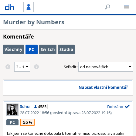
Murder by Numbers
Komentáře
Všechny
PC
Switch
Stadia
Seřadit:
Napsat vlastní komentář
Schu
4585
Dohráno
28.07.2022 18:56
(poslední úprava 28.07.2022 19:16)
55
PC
Tak jsem se konečně dokopala k tomuhle mixu picrossu a vizuální