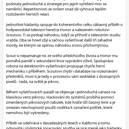
podstaty jednoduché a strategie pro jejich vyřešení moc se
neměnící. Repetitivnosti se ovšem snad dá vyhnout lepším
rozložením herních relací.
Jednotlivé hádanky spojuje do koherentního celku zábavný příběh o
hollywoodské televizní herečce Honor a nalezeném robotovi
Scoutovi. Ti se potkají náhodou, když se přihodí v televizním studiu
vražda. Oba se hned sžijí a začnou vyšetřovat další tři záhadné
mordy, ke kterým se úplnou náhodou znovu přichomýtnou.
Scout si nepamatuje nic ze svého předchozího života a Honor mu
pomáhá paměť v sekundární lince vyprávění oživit. Spolupráce
robota na detektivním vyšetřování propojuje chytře herní
mechaniku s příběhem. Scoutovi chybí i databáze na rozeznávání
předmětů, musí si je tedy v procesoru sám seskládat z dostupných
pixelů - tadá, na světě je pikros.
Během vyšetřovacích pasáží se objevuje i jednoduchá variace na
klasickou verzi pikrosu. Hackování do systémů probíhá pomocí
zmenšených pikrosových tabulek, kde hráče tíží časový limit a je
omezen neschopností použít vodítka k označení políček, které
nemohou být vykresleny.
Příběh se odehrává v devadesátých letech v Kalifornii a tomu
odpovídá i stylistické zpracování. Hudba se sice stejně jako hádanky