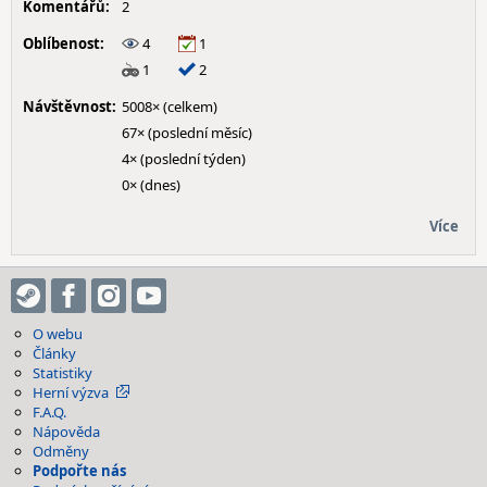
Komentářů:
2
Oblíbenost:
4
1
1
2
Návštěvnost:
5008× (celkem)
67× (poslední měsíc)
4× (poslední týden)
0× (dnes)
Více
O webu
Články
Statistiky
Herní výzva
F.A.Q.
Nápověda
Odměny
Podpořte nás