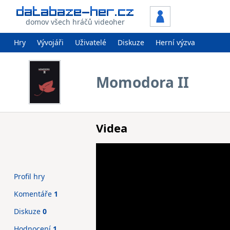
domov všech hráčů videoher
Hry
Vývojáři
Uživatelé
Diskuze
Herní výzva
Momodora II
Videa
Profil hry
Komentáře
1
Diskuze
0
Hodnocení
1