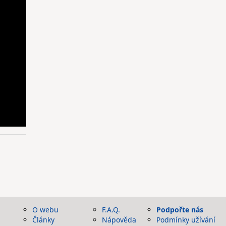
O webu
F.A.Q.
Podpořte nás
Články
Nápověda
Podmínky užívání