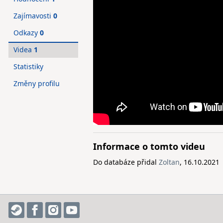
Zajímavosti
0
Odkazy
0
Videa
1
Statistiky
Změny profilu
Informace o tomto videu
Do databáze přidal
Zoltan
, 16.10.2021