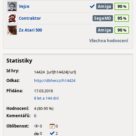
90
Vejce
Amiga
95
Contraktor
SegaMD
90
Zx Atari 500
Amiga
Všechna hodnocení
Statistiky
Id hry:
14424
Odkaz:
http://dbher.cz/h14424
Přidána:
17.03.2018
8 let a 144 dní
Hodnocení:
4 (80-95 %)
Komentářů:
0
Oblíbenost:
0
0
0
2