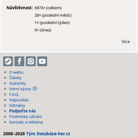
Návštěvnost:
6973× (celkem)
28× (poslední měsíc)
1× (poslední týden)
0× (dnes)
Více
O webu
Články
Statistiky
Herní výzva
F.A.Q.
Nápověda
Odměny
Podpořte nás
Podmínky užívání
Kontakt a reklama
2008–2026
Tým Databáze-her.cz