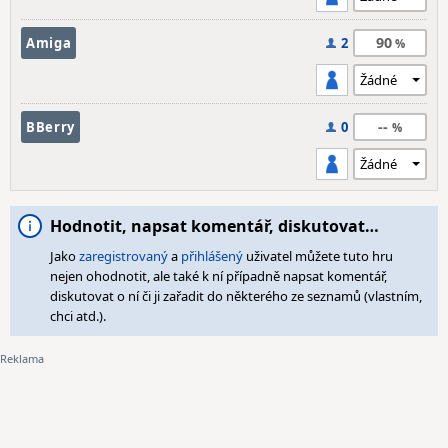
90
Amiga
2
--
BBerry
0
Hodnotit, napsat komentář, diskutovat…
Jako
zaregistrovaný
a
přihlášený
uživatel můžete tuto hru
nejen ohodnotit, ale také k ní případně napsat komentář,
diskutovat o ní či ji zařadit do některého ze seznamů (vlastním,
chci atd.).