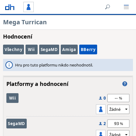
Mega Turrican
Hodnocení
Všechny
Wii
SegaMD
Amiga
BBerry
Hru pro tuto platformu nikdo neohodnotil.
Platformy a hodnocení
--
Wii
0
93
SegaMD
2