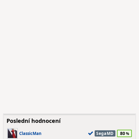
Poslední hodnocení
80
ClassicMan
SegaMD