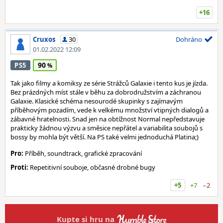
+16
Cruxos
30
Dohráno
01.02.2022 12:09
90
PS5
Tak jako filmy a komiksy ze série Strážců Galaxie i tento kus je jízda.
Bez prázdných míst stále v běhu za dobrodružstvím a záchranou
Galaxie. Klasické schéma nesourodé skupinky s zajímavým
příběhovým pozadím, vede k velkému množství vtipných dialogů a
zábavné hratelnosti. Snad jen na obtížnost Normal nepředstavuje
prakticky žádnou výzvu a směsice nepřátel a variabilita soubojů s
bossy by mohla být větší. Na PS také velmi jednoduchá Platina;)
Pro:
Příběh, soundtrack, grafické zpracování
Proti:
Repetitivní souboje, občasné drobné bugy
+5
+7
−2
Kupte si hru na