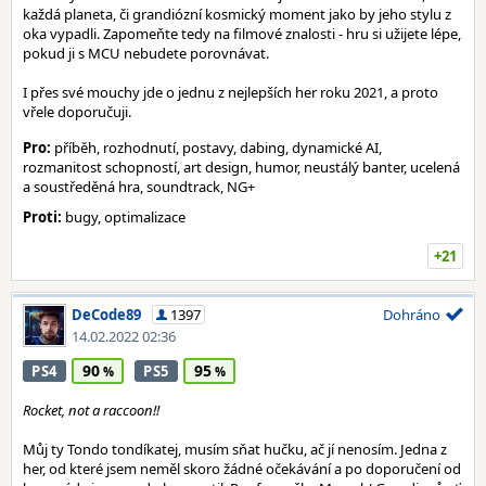
každá planeta, či grandiózní kosmický moment jako by jeho stylu z
oka vypadli. Zapomeňte tedy na filmové znalosti - hru si užijete lépe,
pokud ji s MCU nebudete porovnávat.
I přes své mouchy jde o jednu z nejlepších her roku 2021, a proto
vřele doporučuji.
Pro:
příběh, rozhodnutí, postavy, dabing, dynamické AI,
rozmanitost schopností, art design, humor, neustálý banter, ucelená
a soustředěná hra, soundtrack, NG+
Proti:
bugy, optimalizace
+21
DeCode89
1397
Dohráno
14.02.2022 02:36
90
95
PS4
PS5
Rocket, not a raccoon!!
Můj ty Tondo tondíkatej, musím sňat hučku, ač jí nenosím. Jedna z
her, od které jsem neměl skoro žádné očekávání a po doporučení od