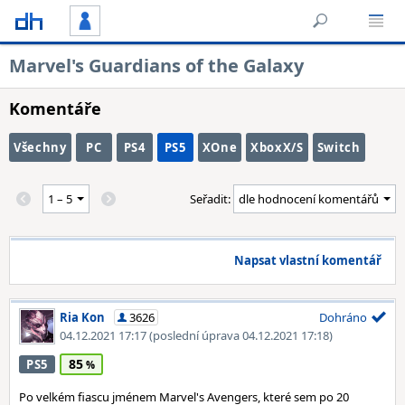
Marvel's Guardians of the Galaxy
Komentáře
Všechny
PC
PS4
PS5
XOne
XboxX/S
Switch
Seřadit:
Napsat vlastní komentář
Ria Kon
3626
Dohráno
04.12.2021 17:17
(poslední úprava 04.12.2021 17:18)
85
PS5
Po velkém fiascu jménem Marvel's Avengers, které sem po 20