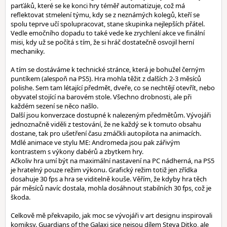
parťáků, které se ke konci hry téměř automatizuje, což má
reflektovat stmelení týmu, kdy se z neznámých kolegů, kteří se
spolu teprve učí spolupracovat, stane skupinka nejlepších přátel.
Vedle emočního dopadu to také vede ke zrychlení akce ve finální
misi, kdy už se počítá s tím, že si hráč dostatečně osvojil herní
mechaniky.
A tím se dostáváme k technické stránce, která je bohužel černým
puntíkem (alespoň na PS5). Hra mohla těžit z dalších 2-3 měsíců
polishe. Sem tam létající předmět, dveře, co se nechtějí otevřít, nebo
obyvatel stojící na barovém stole. Všechno drobnosti, ale při
každém sezení se něco našlo.
Další jsou konverzace dostupné k nalezeným předmětům. Vývojáři
jednoznačně viděli z testování, že ne každý se k tomuto obsahu
dostane, tak pro ušetření času zmáčkli autopilota na animacích.
Mdlé animace ve stylu ME: Andromeda jsou pak zářivým
kontrastem s výkony dabérů a zbytkem hry.
Ačkoliv hra umí být na maximální nastavení na PC nádherná, na PS5
je hratelný pouze režim výkonu. Grafický režim totiž jen zřídka
dosahuje 30 fps a hra se viditelně kouše. Věřím, že kdyby hra těch
pár měsíců navíc dostala, mohla dosáhnout stabilních 30 fps, což je
škoda.
Celkově mě překvapilo, jak moc se vývojáři v art designu inspirovali
komiksy. Guardians of the Galaxi sice nejsou dílem Steva Ditko, ale