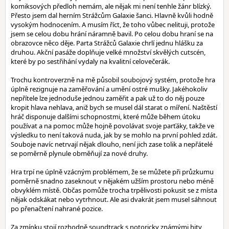
komiksových předloh nemám, ale nějak mi není tenhle žánr blízký.
Přesto jsem dal herním Strážcům Galaxie šanci. Hlavně kvůli hodně
vysokým hodnocením. A musím říct, že toho vůbec nelituji, protože
jsem se celou dobu hrání náramně bavil. Po celou dobu hraní se na
obrazovce něco děje. Parta Strážců Galaxie chrlí jednu hlášku za
druhou. Akční pasáže doplňuje velké množství skvělých cutscén,
které by po sestřihání vydaly na kvalitní celovečerák.
Trochu kontroverzně na mě působil soubojový systém, protože hra
úplně rezignuje na zaměřování a umění ostré mušky. Jakéhokoliv
nepřítele lze jednoduše jednou zaměřit a pak už to do něj pouze
kropit hlava nehlava, aniž bych se musel dál starat o míření. Naštěstí
hráč disponuje dalšími schopnostmi, které může během útoku
používat a na pomoc může hojně povolávat svoje parťáky, takže ve
výsledku to není taková nuda, jak by se mohlo na první pohled zdát.
Souboje navíc netrvají nějak dlouho, není jich zase tolik a nepřátelé
se poměrně plynule obměňují za nové druhy.
Hra trpí ne úplně vzácným problémem, že se můžete při průzkumu
poměrně snadno zaseknout v nějakém užším prostoru nebo méně
obvyklém místě. Občas pomůže trocha trpělivosti pokusit se z místa
nějak odskákat nebo vytrhnout. Ale asi dvakrát jsem musel sáhnout
po přenačtení nahrané pozice.
Za zmínku stojí rozhodně soundtrack s notoricky známými hity,