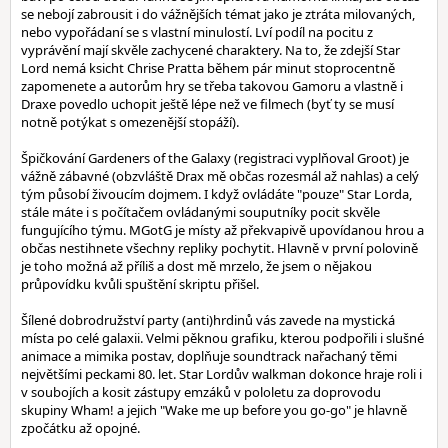
se nebojí zabrousit i do vážnějších témat jako je ztráta milovaných,
nebo vypořádaní se s vlastní minulostí. Lví podíl na pocitu z
vyprávění mají skvěle zachycené charaktery. Na to, že zdejší Star
Lord nemá ksicht Chrise Pratta během pár minut stoprocentně
zapomenete a autorům hry se třeba takovou Gamoru a vlastně i
Draxe povedlo uchopit ještě lépe než ve filmech (byť ty se musí
notně potýkat s omezenější stopáží).
Špičkování Gardeners of the Galaxy (registraci vyplňoval Groot) je
vážně zábavné (obzvláště Drax mě občas rozesmál až nahlas) a celý
tým působí živoucím dojmem. I když ovládáte "pouze" Star Lorda,
stále máte i s počítačem ovládanými souputníky pocit skvěle
fungujícího týmu. MGotG je místy až překvapivě upovídanou hrou a
občas nestihnete všechny repliky pochytit. Hlavně v první polovině
je toho možná až příliš a dost mě mrzelo, že jsem o nějakou
průpovídku kvůli spuštění skriptu přišel.
Šílené dobrodružství party (anti)hrdinů vás zavede na mystická
místa po celé galaxii. Velmi pěknou grafiku, kterou podpořili i slušné
animace a mimika postav, doplňuje soundtrack nařachaný těmi
největšími peckami 80. let. Star Lordův walkman dokonce hraje roli i
v soubojích a kosit zástupy emzáků v pololetu za doprovodu
skupiny Wham! a jejich "Wake me up before you go-go" je hlavně
zpočátku až opojné.