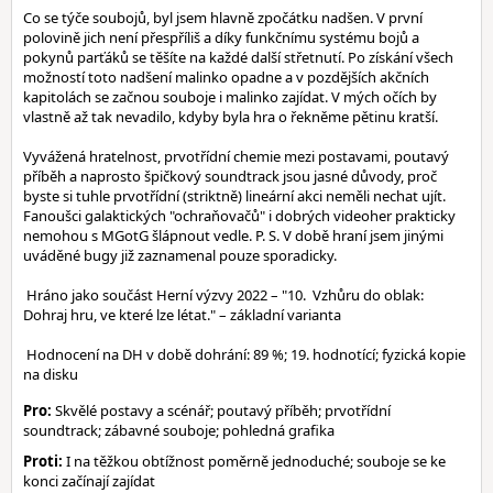
Co se týče soubojů, byl jsem hlavně zpočátku nadšen. V první
polovině jich není přespříliš a díky funkčnímu systému bojů a
pokynů parťáků se těšíte na každé další střetnutí. Po získání všech
možností toto nadšení malinko opadne a v pozdějších akčních
kapitolách se začnou souboje i malinko zajídat. V mých očích by
vlastně až tak nevadilo, kdyby byla hra o řekněme pětinu kratší.
Vyvážená hratelnost, prvotřídní chemie mezi postavami, poutavý
příběh a naprosto špičkový soundtrack jsou jasné důvody, proč
byste si tuhle prvotřídní (striktně) lineární akci neměli nechat ujít.
Fanoušci galaktických "ochraňovačů" i dobrých videoher prakticky
nemohou s MGotG šlápnout vedle. P. S. V době hraní jsem jinými
uváděné bugy již zaznamenal pouze sporadicky.
Hráno jako součást Herní výzvy 2022 – "10. Vzhůru do oblak:
Dohraj hru, ve které lze létat." – základní varianta
Hodnocení na DH v době dohrání: 89 %; 19. hodnotící; fyzická kopie
na disku
Pro:
Skvělé postavy a scénář; poutavý příběh; prvotřídní
soundtrack; zábavné souboje; pohledná grafika
Proti:
I na těžkou obtížnost poměrně jednoduché; souboje se ke
konci začínají zajídat