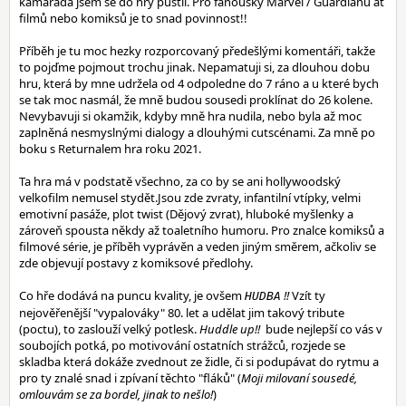
kamaráda jsem se do hry pustil. Pro fanoušky Marvel / Guardianů ať
filmů nebo komiksů je to snad povinnost!!
Příběh je tu moc hezky rozporcovaný předešlými komentáři, takže
to pojďme pojmout trochu jinak. Nepamatuji si, za dlouhou dobu
hru, která by mne udržela od 4 odpoledne do 7 ráno a u které bych
se tak moc nasmál, že mně budou sousedi proklínat do 26 kolene.
Nevybavuji si okamžik, kdyby mně hra nudila, nebo byla až moc
zaplněná nesmyslnými dialogy a dlouhými cutscénami. Za mně po
boku s Returnalem hra roku 2021.
Ta hra má v podstatě všechno, za co by se ani hollywoodský
velkofilm nemusel stydět.Jsou zde zvraty, infantilní vtípky, velmi
emotivní pasáže, plot twist (Dějový zvrat), hluboké myšlenky a
zároveň spousta někdy až toaletního humoru. Pro znalce komiksů a
filmové série, je příběh vyprávěn a veden jiným směrem, ačkoliv se
zde objevují postavy z komiksové předlohy.
Co hře dodává na puncu kvality, je ovšem
!!
Vzít ty
HUDBA
nejověřenější "vypalováky" 80. let a udělat jim takový tribute
(poctu), to zaslouží velký potlesk.
Huddle up!!
bude nejlepší co vás v
soubojích potká, po motivování ostatních strážců, rozjede se
skladba která dokáže zvednout ze židle, či si podupávat do rytmu a
pro ty znalé snad i zpívaní těchto "fláků" (
Moji milovaní sousedé,
omlouvám se za bordel, jinak to nešlo!
)