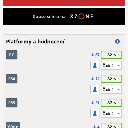
Kupte si hru na
Platformy a hodnocení
82
PC
67
82
PS4
12
87
PS5
31
82
XOne
4