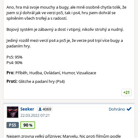
Ano, hra má svoje mouchy a bugy, ale mně osobně chytla tolik, že
jsem si jí dohrál jak ve verzi ps5, tak i ps4, hru jsem dohrál se
splněním všech trofejí a s radostí.
Bojový systém je zábavný a dost i vtipný, nikoliv strohý a nudný.
Jediný rozdíl mezi verzí ps4 a ps5 je, že verze ps4 trpí více bugy a
padaním hry.
Ps5: 95%
Ps4: 90%
Pro:
Příběh, Hudba, Ovládaní, Humor, Vizualizace
Proti:
Glitche a padaní hry (Ps4)
+21
Seeker
4069
Dohráno
22.03.2022 07:21
90
PS5
Nejsem zrovna velký příznivec Marvelu. Nic proti filmům podle