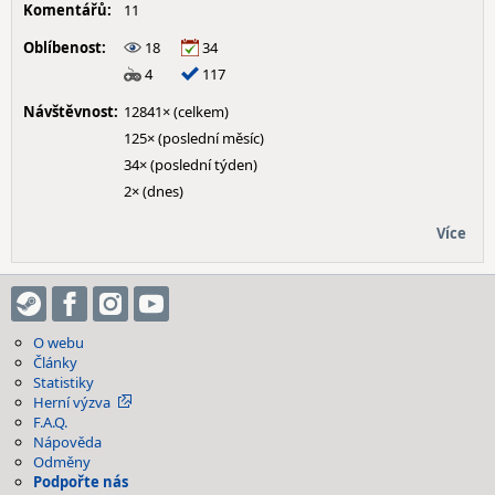
Komentářů:
11
Oblíbenost:
18
34
4
117
Návštěvnost:
12841× (celkem)
125× (poslední měsíc)
34× (poslední týden)
2× (dnes)
Více
O webu
Články
Statistiky
Herní výzva
F.A.Q.
Nápověda
Odměny
Podpořte nás