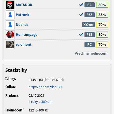
80
MATADOR
PC
85
Patrovic
PS5
70
Duchas
XOne
80
Hellrampage
PS5
70
solomont
PC
Všechna hodnocení
Statistiky
Id hry:
21380
Odkaz:
http://dbher.cz/h21380
Přidána:
02.10.2021
4 roky a 309 dní
Hodnocení:
122 (0-100 %)