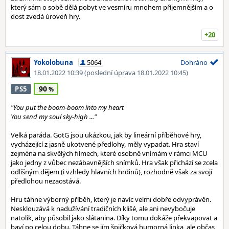
který sám o sobě dělá pobyt ve vesmíru mnohem příjemnějším a o
dost zvedá úroveň hry.
+20
Yokolobuna
5064
Dohráno
18.01.2022 10:39
(poslední úprava 18.01.2022 10:45)
90
PS5
"
You put the boom-boom into my heart
You send my soul sky-high ..."
Velká paráda. GotG jsou ukázkou, jak by lineární příběhové hry,
vycházející z jasně ukotvené předlohy, měly vypadat. Hra staví
zejména na skvělých filmech, které osobně vnímám v rámci MCU
jako jedny z vůbec nezábavnějších snímků. Hra však přichází se zcela
odlišným dějem (i vzhledy hlavních hrdinů), rozhodně však za svojí
předlohou nezaostává.
Hru táhne výborný příběh, který je navíc velmi dobře odvyprávěn.
Nesklouzává k nadužívání tradičních klišé, ale ani nevybočuje
natolik, aby působil jako slátanina. Díky tomu dokáže překvapovat a
baví po celou dobu. Táhne se jím špičková humorná linka, ale občas