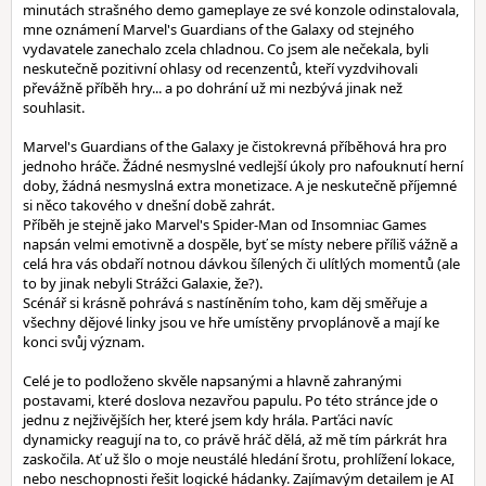
minutách strašného demo gameplaye ze své konzole odinstalovala,
mne oznámení Marvel's Guardians of the Galaxy od stejného
vydavatele zanechalo zcela chladnou. Co jsem ale nečekala, byli
neskutečně pozitivní ohlasy od recenzentů, kteří vyzdvihovali
převážně příběh hry... a po dohrání už mi nezbývá jinak než
souhlasit.
Marvel's Guardians of the Galaxy je čistokrevná příběhová hra pro
jednoho hráče. Žádné nesmyslné vedlejší úkoly pro nafouknutí herní
doby, žádná nesmyslná extra monetizace. A je neskutečně příjemné
si něco takového v dnešní době zahrát.
Příběh je stejně jako Marvel's Spider-Man od Insomniac Games
napsán velmi emotivně a dospěle, byť se místy nebere příliš vážně a
celá hra vás obdaří notnou dávkou šílených či ulítlých momentů (ale
to by jinak nebyli Strážci Galaxie, že?).
Scénář si krásně pohrává s nastíněním toho, kam děj směřuje a
všechny dějové linky jsou ve hře umístěny prvoplánově a mají ke
konci svůj význam.
Celé je to podloženo skvěle napsanými a hlavně zahranými
postavami, které doslova nezavřou papulu. Po této stránce jde o
jednu z nejživějších her, které jsem kdy hrála. Parťáci navíc
dynamicky reagují na to, co právě hráč dělá, až mě tím párkrát hra
zaskočila. Ať už šlo o moje neustálé hledání šrotu, prohlížení lokace,
nebo neschopnosti řešit logické hádanky. Zajímavým detailem je AI