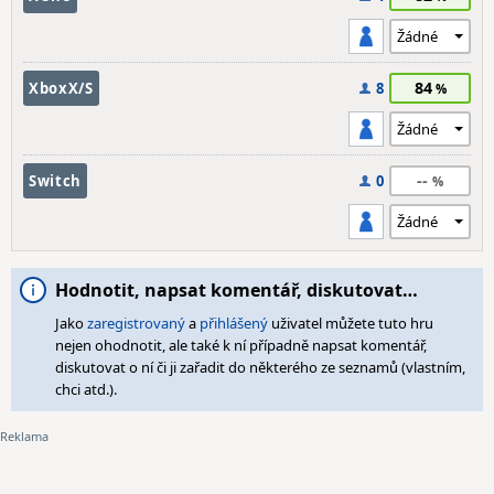
84
XboxX/S
8
--
Switch
0
Hodnotit, napsat komentář, diskutovat…
Jako
zaregistrovaný
a
přihlášený
uživatel můžete tuto hru
nejen ohodnotit, ale také k ní případně napsat komentář,
diskutovat o ní či ji zařadit do některého ze seznamů (vlastním,
chci atd.).