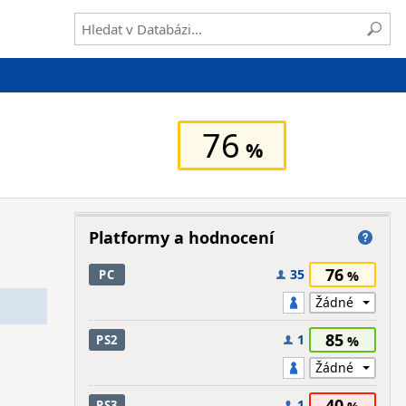
76
Platformy a hodnocení
76
35
PC
85
1
PS2
40
1
PS3