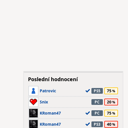
Poslední hodnocení
Patrovic
75
PS5
Snix
20
PC
KRoman47
75
PC
KRoman47
40
PS3