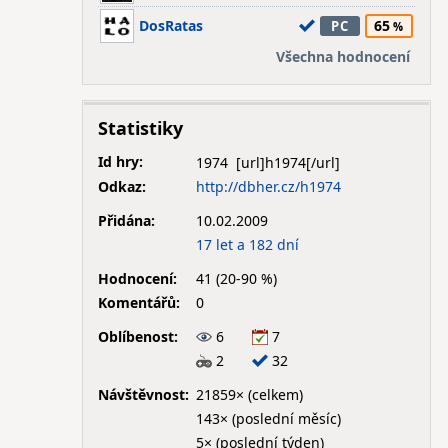
DosRatas
65
PC
Všechna hodnocení
Statistiky
Id hry:
1974
Odkaz:
http://dbher.cz/h1974
Přidána:
10.02.2009
17 let a 182 dní
Hodnocení:
41 (20-90 %)
Komentářů:
0
Oblíbenost:
6
7
2
32
Návštěvnost:
21859× (celkem)
143× (poslední měsíc)
5× (poslední týden)