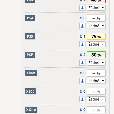
--
0
PS4
75
1
PS5
80
2
PSP
--
0
Xbox
--
0
X360
--
0
XOne