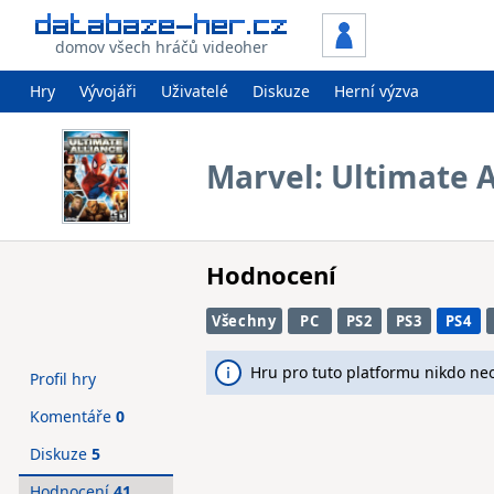
domov všech hráčů videoher
Hry
Vývojáři
Uživatelé
Diskuze
Herní výzva
Marvel: Ultimate A
Hodnocení
Všechny
PC
PS2
PS3
PS4
Hru pro tuto platformu nikdo ne
Profil hry
Komentáře
0
Diskuze
5
Hodnocení
41