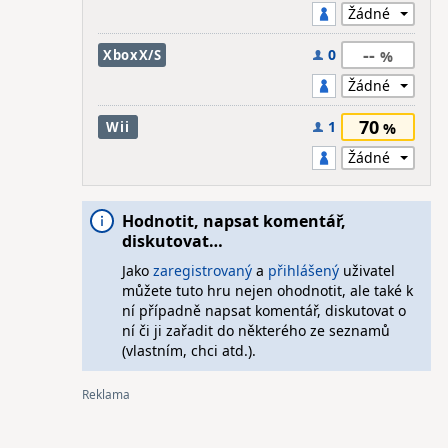
--
0
XboxX/S
70
1
Wii
Hodnotit, napsat komentář,
diskutovat…
Jako
zaregistrovaný
a
přihlášený
uživatel
můžete tuto hru nejen ohodnotit, ale také k
ní případně napsat komentář, diskutovat o
ní či ji zařadit do některého ze seznamů
(vlastním, chci atd.).