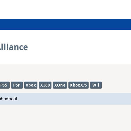
lliance
PS5
PSP
Xbox
X360
XOne
XboxX/S
Wii
ohodnotil.