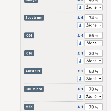
74
6
Spectrum
66
4
C64
20
1
C16
63
2
AmstCPC
70
1
BBCMicro
70
1
MSX