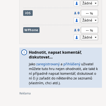
--
0
iOS
--
0
WPhone
Hodnotit, napsat komentář,
diskutovat…
Jako
zaregistrovaný
a
přihlášený
uživatel
můžete tuto hru nejen ohodnotit, ale také k
ní případně napsat komentář, diskutovat o
ní či ji zařadit do některého ze seznamů
(vlastním, chci atd.).