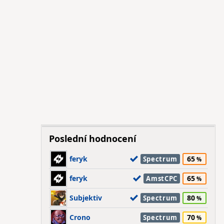
Poslední hodnocení
feryk
65
Spectrum
feryk
65
AmstCPC
Subjektiv
80
Spectrum
Crono
70
Spectrum