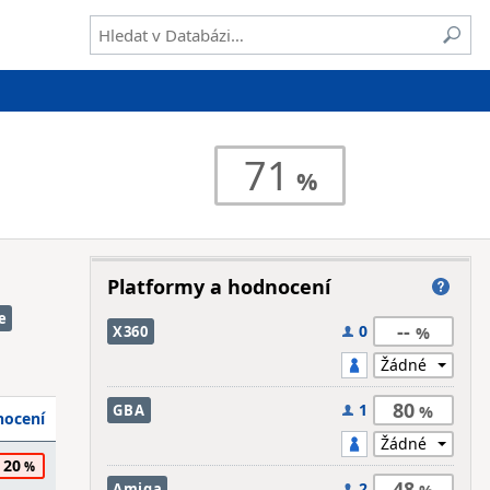
71
Platformy a hodnocení
e
--
0
X360
80
1
GBA
ocení
20
48
2
Amiga