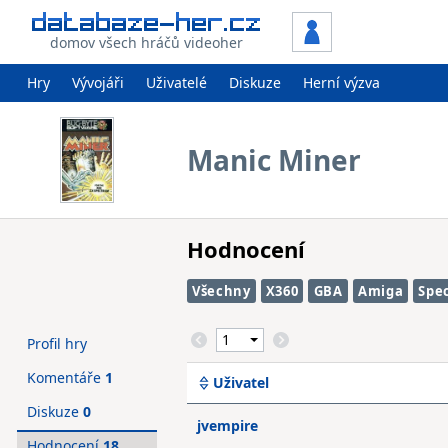
domov všech hráčů videoher
Hry
Vývojáři
Uživatelé
Diskuze
Herní výzva
Manic Miner
Hodnocení
Všechny
X360
GBA
Amiga
Spe
Profil hry
Komentáře
1
Uživatel
Diskuze
0
jvempire
Hodnocení
18