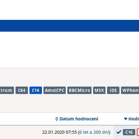
ctrum
C64
C16
AmstCPC
BBCMicro
MSX
iOS
WPhon
Datum hodnocení
Hodn
22.01.2020 07:55 (
6 let a 200 dní
)
C16