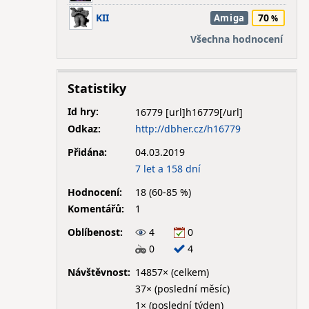
KII
70
Amiga
Všechna hodnocení
Statistiky
Id hry:
16779
Odkaz:
http://dbher.cz/h16779
Přidána:
04.03.2019
7 let a 158 dní
Hodnocení:
18 (60-85 %)
Komentářů:
1
Oblíbenost:
4
0
0
4
Návštěvnost:
14857× (celkem)
37× (poslední měsíc)
1× (poslední týden)