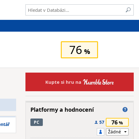
76
Kupte si hru na
Platformy a hodnocení
76
57
PC
entář