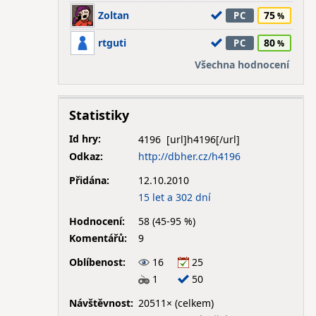
Zoltan
75
PC
rtguti
80
PC
Všechna hodnocení
Statistiky
Id hry:
4196
Odkaz:
http://dbher.cz/h4196
Přidána:
12.10.2010
15 let a 302 dní
Hodnocení:
58 (45-95 %)
Komentářů:
9
Oblíbenost:
16
25
1
50
Návštěvnost:
20511× (celkem)