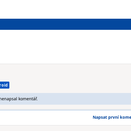
roid
 nenapsal komentář.
Napsat první kom