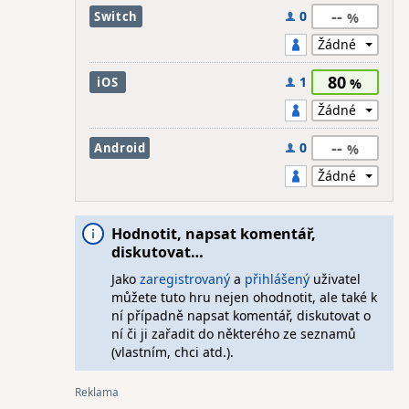
--
0
Switch
80
1
iOS
--
0
Android
Hodnotit, napsat komentář,
diskutovat…
Jako
zaregistrovaný
a
přihlášený
uživatel
můžete tuto hru nejen ohodnotit, ale také k
ní případně napsat komentář, diskutovat o
ní či ji zařadit do některého ze seznamů
(vlastním, chci atd.).