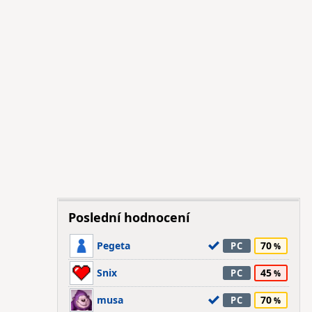
Poslední hodnocení
Pegeta
70
PC
Snix
45
PC
musa
70
PC