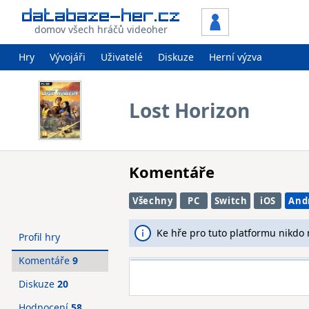
domov všech hráčů videoher
Hry
Vývojáři
Uživatelé
Diskuze
Herní výzva
Lost Horizon
Komentáře
Všechny
PC
Switch
iOS
And
Ke hře pro tuto platformu nikdo
Profil hry
Komentáře
9
Diskuze
20
Hodnocení
58