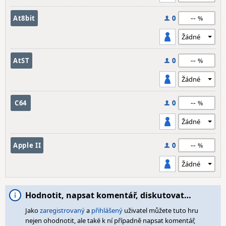
--
At8bit
0
--
AtST
0
--
C64
0
--
Apple II
0
Hodnotit, napsat komentář, diskutovat…
Jako
zaregistrovaný
a
přihlášený
uživatel můžete tuto hru
nejen ohodnotit, ale také k ní případně napsat komentář,