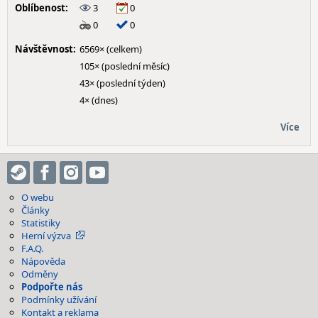
Oblíbenost:
3
0
0
0
Návštěvnost:
6569× (celkem)
105× (poslední měsíc)
43× (poslední týden)
4× (dnes)
Více
O webu
Články
Statistiky
Herní výzva
F.A.Q.
Nápověda
Odměny
Podpořte nás
Podmínky užívání
Kontakt a reklama