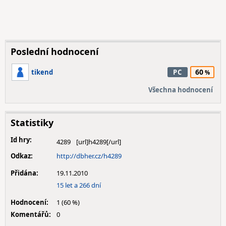
Poslední hodnocení
60
tikend
PC
Všechna hodnocení
Statistiky
Id hry:
4289
Odkaz:
http://dbher.cz/h4289
Přidána:
19.11.2010
15 let a 266 dní
Hodnocení:
1 (60 %)
Komentářů:
0