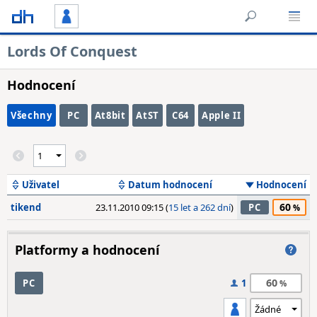
Lords Of Conquest
Hodnocení
Všechny
PC
At8bit
AtST
C64
Apple II
Uživatel
Datum hodnocení
Hodnocení
60
tikend
23.11.2010 09:15 (
15 let a 262 dní
)
PC
Platformy a hodnocení
60
PC
1