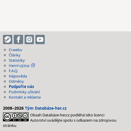
O webu
Články
Statistiky
Herní výzva
F.A.Q.
Nápověda
Odměny
Podpořte nás
Podmínky užívání
Kontakt a reklama
2008–2026
Tým Databáze-her.cz
Obsah Databáze-her.cz podléhá této licenci
Autorství uvádějte spolu s odkazem na zdrojovou
stránku