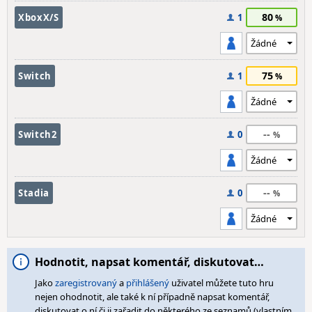
80
XboxX/S
1
75
Switch
1
--
Switch2
0
--
Stadia
0
Hodnotit, napsat komentář, diskutovat…
Jako
zaregistrovaný
a
přihlášený
uživatel můžete tuto hru
nejen ohodnotit, ale také k ní případně napsat komentář,
diskutovat o ní či ji zařadit do některého ze seznamů (vlastním,