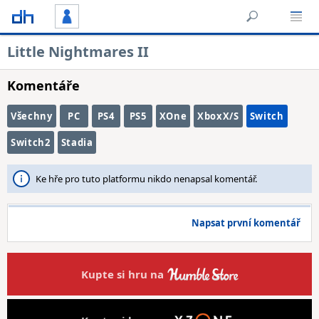
Little Nightmares II
Komentáře
Všechny
PC
PS4
PS5
XOne
XboxX/S
Switch
Switch2
Stadia
Ke hře pro tuto platformu nikdo nenapsal komentář.
Napsat první komentář
Kupte si hru na