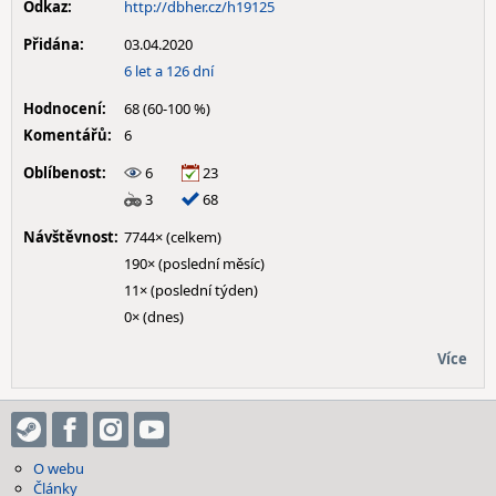
Odkaz:
http://dbher.cz/h19125
Přidána:
03.04.2020
6 let a 126 dní
Hodnocení:
68 (60-100 %)
Komentářů:
6
Oblíbenost:
6
23
3
68
Návštěvnost:
7744× (celkem)
190× (poslední měsíc)
11× (poslední týden)
0× (dnes)
Více
O webu
Články