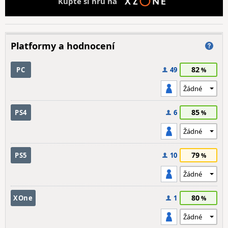
Kupte si hru na
Platformy a hodnocení
82
PC
49
85
PS4
6
79
PS5
10
80
XOne
1