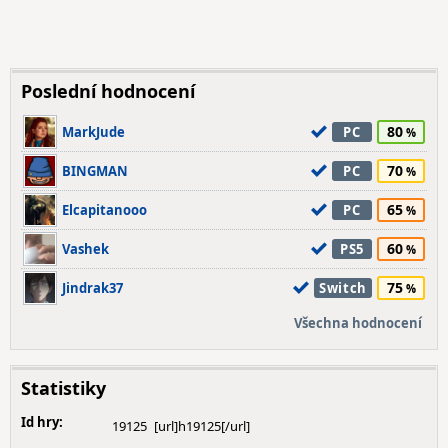
Poslední hodnocení
80
MarkJude
PC
70
BINGMAN
PC
65
Elcapitanooo
PC
60
Vashek
PS5
75
Jindrak37
Switch
Všechna hodnocení
Statistiky
Id hry:
19125