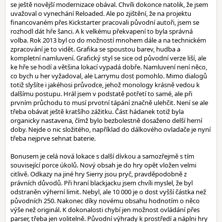
se ještě novější modernizace obával. Chvíli dokonce natolik, že jsem
uvažoval o vynechání Reloaded. Ale po zjištění, že na projektu
financovaném přes Kickstarter pracovali původní autoři, jsem se
rozhodl dát hře šanci. A k velkému překvapení to byla správná
volba. Rok 2013 byl co do možností mnohem dále a na technickém
zpracování je to vidět. Grafika se spoustou barev, hudba a
kompletní namluvení. Grafický styl se sice od původní verze liší, ale
ke hře se hodí a většina lokací vypadá dobře. Namluvení není něco,
co bych u her vyžadoval, ale Larrymu dost pomohlo. Mimo dialogů
totiž slyšíte i jakéhosi průvodce, jehož monology krásně vedou k
dalšímu postupu. Hrál jsem v podstatě potřetí to samé, ale při
prvním průchodu to musí prvotní tápání značně ulehčit. Není se ale
třeba obávat ještě kratšího zážitku. Část hádanek totiž byla
organicky nastavena, čímž bylo bezbolestně dosaženo delší herní
doby. Nejde o nic složitého, například do dálkového ovladače je nyní
třeba nejprve sehnat baterie.
Bonusem je celá nová lokace s další dívkou a samozřejmě s tím
související porce úkolů. Nový obsah je do hry opět vložen velmi
citlivě. Odkazy na jiné hry Sierry jsou pryč, pravděpodobně z
právních důvodů. Při hraní blackjacku jsem chvíli myslel, že byl
odstraněn výherní limit. Nebyl, ale 10 000 je o dost vyšší částka než
původních 250. Nakonec díky novému obsahu hodnotím o něco
výše než originál. K dokonalosti chybí jen možnost ovládání přes
parser, třeba jen volitelně. Původní výhrady k prostředí a náplni hry