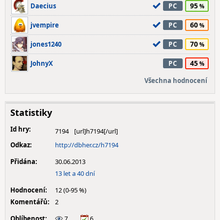
95
Daecius
PC
60
jvempire
PC
70
jones1240
PC
45
JohnyX
PC
Všechna hodnocení
Statistiky
Id hry:
7194
Odkaz:
http://dbher.cz/h7194
Přidána:
30.06.2013
13 let a 40 dní
Hodnocení:
12 (0-95 %)
Komentářů:
2
Oblíbenost:
7
6