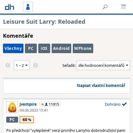
Leisure Suit Larry: Reloaded
Komentáře
Všechny
PC
iOS
Android
WPhone
Seřadit:
Napsat vlastní komentář
jvempire
11915
Dohráno
04.06.2023 15:41
60
PC
Po předchozí "vylepšené" verzi prvního Larryho dobrodružství jsem