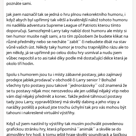
poznáte sami.
Jak jsem naznačil tak se jedná o hru plnou nekorektního humoru, i
když abych byl upřímný tak větší a kvalitnější nálož tohoto humoru
mi nadělila adventura Supreme League of Patriots kterou tímto
doporučuji. Samozřejmě Larry taky nabízí dost humoru ale místy si
ten humor musíte najít sami, a to tím způsobem že budete klikat na
různé předměty nebo se necháte ´´zabít´´ či nebudete dbát na stav
vůně vašich úst. Někdy taky humor je trochu trapnějšího rázu ale to
jen někdy, já se upřímně po celou dobu hry usmíval a nudu jsem
vůbec nepocítil a to asi také díky podle mě dostačující délce která je
okolo tří hodin.
Spolu s humorem jsou tu i místy zábavné postavy, jako zajímavý
prodejce jablek,prodavač v obchodě či Larry senior ? Bohužel
všechny tyto postavy jsou takové ´´jednorázovky´´ což znamená že
se tu postavy nějak moc nerozvedou ale jen udělají nějaký vtip nebo
vám dají nějaký předmět a konec. Takže jediné táhnoucí postavy
tady jsou Larry, vypravěč(který má skvělý dabing a jeho vtipy a
narážky potěší) a pokud jste trochu úchylní tak pro vás mohou být
tahouni i nakreslené virtuální výstřihy.
Když už jsem nastínil ty výstřihy tak musím pochválit povedenou
grafickou stránku hry, která připomíná ´´animák´´ a skvěle se do
atmosféry hry hodí, k tomu ještě hraje skvělý soundtrack a špičkou