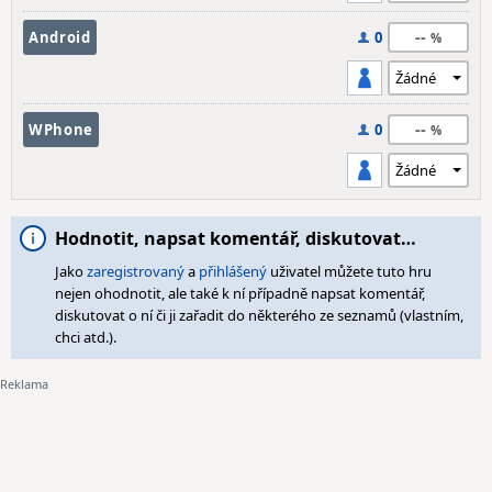
--
Android
0
--
WPhone
0
Hodnotit, napsat komentář, diskutovat…
Jako
zaregistrovaný
a
přihlášený
uživatel můžete tuto hru
nejen ohodnotit, ale také k ní případně napsat komentář,
diskutovat o ní či ji zařadit do některého ze seznamů (vlastním,
chci atd.).