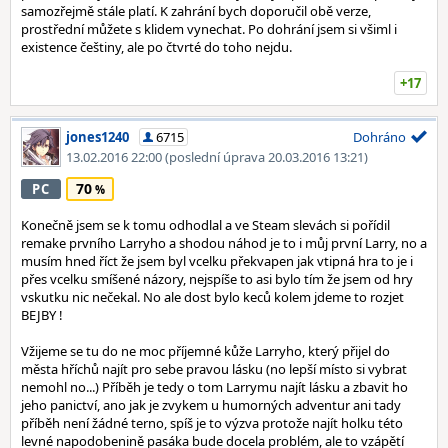
samozřejmě stále platí. K zahrání bych doporučil obě verze,
prostřední můžete s klidem vynechat. Po dohrání jsem si všiml i
existence češtiny, ale po čtvrté do toho nejdu.
+17
jones1240
6715
Dohráno
13.02.2016 22:00
(poslední úprava 20.03.2016 13:21)
70
PC
Konečně jsem se k tomu odhodlal a ve Steam slevách si pořídil
remake prvního Larryho a shodou náhod je to i můj první Larry, no a
musím hned říct že jsem byl vcelku překvapen jak vtipná hra to je i
přes vcelku smíšené názory, nejspíše to asi bylo tím že jsem od hry
vskutku nic nečekal. No ale dost bylo keců kolem jdeme to rozjet
BEJBY !
Vžijeme se tu do ne moc příjemné kůže Larryho, který přijel do
města hříchů najít pro sebe pravou lásku (no lepší místo si vybrat
nemohl no...) Příběh je tedy o tom Larrymu najít lásku a zbavit ho
jeho panictví, ano jak je zvykem u humorných adventur ani tady
příběh není žádné terno, spíš je to výzva protože najít holku této
levné napodobenině pasáka bude docela problém, ale to vzápětí