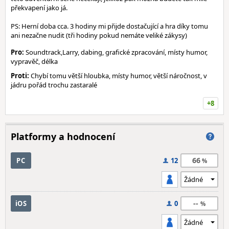
překvapení jako já.
PS: Herní doba cca. 3 hodiny mi přijde dostačující a hra díky tomu
ani nezačne nudit (tři hodiny pokud nemáte veliké zákysy)
Pro:
Soundtrack,Larry, dabing, grafické zpracování, místy humor,
vypravěč, délka
Proti:
Chybí tomu větší hloubka, místy humor, větší náročnost, v
jádru pořád trochu zastaralé
+8
Platformy a hodnocení
66
PC
12
--
iOS
0