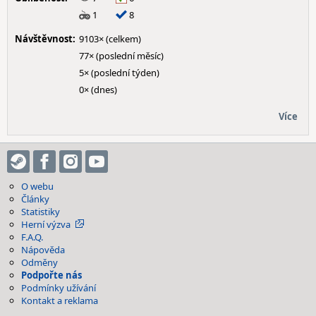
1
8
Návštěvnost:
9103× (celkem)
77× (poslední měsíc)
5× (poslední týden)
0× (dnes)
Více
O webu
Články
Statistiky
Herní výzva
F.A.Q.
Nápověda
Odměny
Podpořte nás
Podmínky užívání
Kontakt a reklama