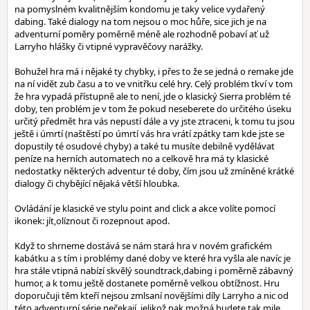
na pomyslném kvalitnějším kondomu je taky velice vydařený
dabing. Také dialogy na tom nejsou o moc hůře, sice jich je na
adventurní poměry poměrně méně ale rozhodně pobaví ať už
Larryho hlášky či vtipné vypravěčovy narážky.
Bohužel hra má i nějaké ty chybky, i přes to že se jedná o remake jde
na ní vidět zub času a to ve vnitřku celé hry. Celý problém tkví v tom
že hra vypadá přístupně ale to není, jde o klasický Sierra problém té
doby, ten problém je v tom že pokud neseberete do určitého úseku
určitý předmět hra vás nepustí dále a vy jste ztraceni, k tomu tu jsou
ještě i úmrtí (naštěstí po úmrtí vás hra vrátí zpátky tam kde jste se
dopustily té osudové chyby) a také tu musíte debilně vydělávat
peníze na herních automatech no a celkově hra má ty klasické
nedostatky některých adventur té doby, čím jsou už zmíněné krátké
dialogy či chybějící nějaká větší hloubka.
Ovládání je klasické ve stylu point and click a akce volíte pomocí
ikonek: jít,olíznout či rozepnout apod.
Když to shrneme dostává se nám stará hra v novém grafickém
kabátku a s tím i problémy dané doby ve které hra vyšla ale navíc je
hra stále vtipná nabízí skvělý soundtrack,dabing i poměrně zábavný
humor, a k tomu ještě dostanete poměrně velkou obtížnost. Hru
doporučuji těm kteří nejsou zmlsaní novějšími díly Larryho a nic od
této adventurní série nečekají, jelikož pak možná budete tak mile