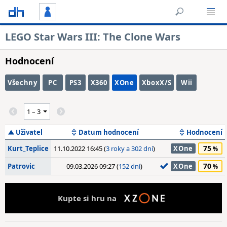
LEGO Star Wars III: The Clone Wars
Hodnocení
Všechny
PC
PS3
X360
XOne
XboxX/S
Wii
Uživatel
Datum hodnocení
Hodnocení
75
Kurt_Teplice
11.10.2022 16:45 (
3 roky a 302 dní
)
XOne
70
Patrovic
09.03.2026 09:27 (
152 dní
)
XOne
Kupte si hru na