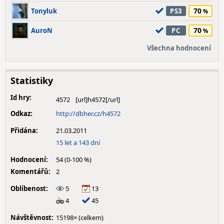
70
Tonyluk
PS3
70
AuroN
PC
Všechna hodnocení
Statistiky
Id hry:
4572
Odkaz:
http://dbher.cz/h4572
Přidána:
21.03.2011
15 let a 143 dní
Hodnocení:
54 (0-100 %)
Komentářů:
2
Oblíbenost:
5
13
4
45
Návštěvnost:
15198× (celkem)