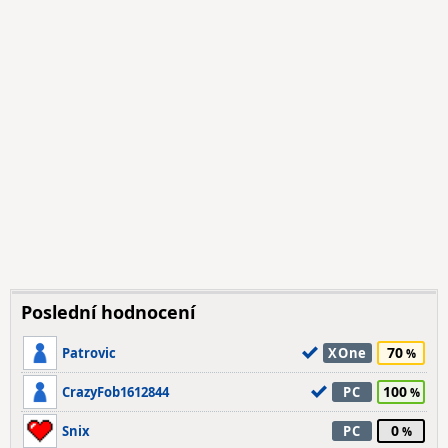
Poslední hodnocení
70
Patrovic
XOne
100
CrazyFob1612844
PC
0
Snix
PC