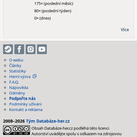
175× (poslední měsíc)
80× (poslední týden)
0× (dnes)
Více
O webu
Články
Statistiky
Herní výzva
F.A.Q.
Nápověda
Odměny
Podpořte nás
Podmínky užívání
Kontakt a reklama
2008–2026
Tým Databáze-her.cz
Obsah Databáze-her.cz podléhá této licenci
Autorství uvádějte spolu s odkazem na zdrojovou