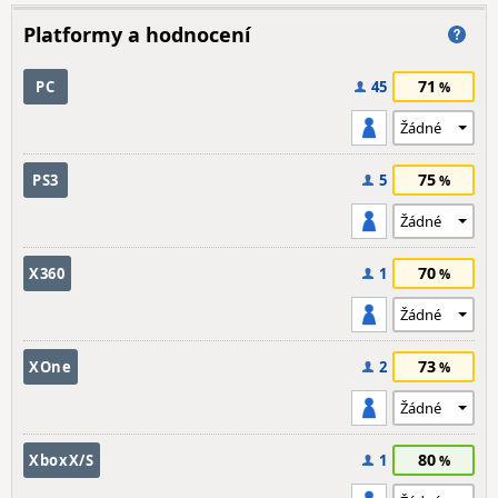
Platformy a hodnocení
71
PC
45
75
PS3
5
70
X360
1
73
XOne
2
80
XboxX/S
1