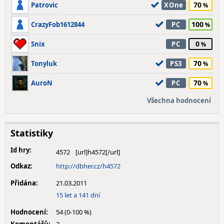
70
Patrovic
XOne
100
CrazyFob1612844
PC
0
Snix
PC
70
Tonyluk
PS3
70
AuroN
PC
Všechna hodnocení
Statistiky
Id hry:
4572
Odkaz:
http://dbher.cz/h4572
Přidána:
21.03.2011
15 let a 141 dní
Hodnocení:
54 (0-100 %)