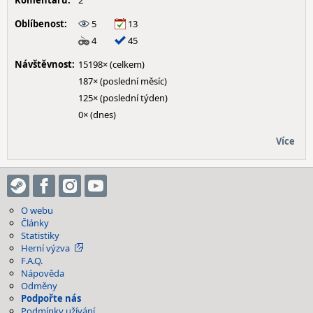
Komentářů:
2
Oblíbenost:
5
13
4
45
Návštěvnost:
15198× (celkem)
187× (poslední měsíc)
125× (poslední týden)
0× (dnes)
Více
O webu
Články
Statistiky
Herní výzva
F.A.Q.
Nápověda
Odměny
Podpořte nás
Podmínky užívání