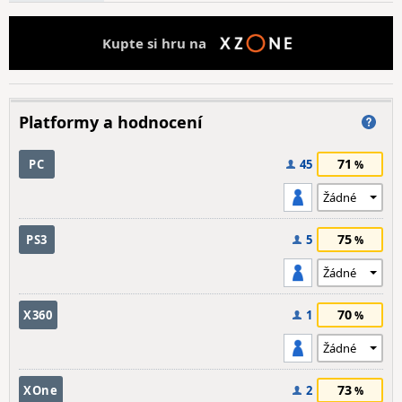
Kupte si hru na
Platformy a hodnocení
71
PC
45
75
PS3
5
70
X360
1
73
XOne
2