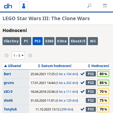
LEGO Star Wars III: The Clone Wars
Hodnocení
Všechny
PC
PS3
X360
XOne
XboxX/S
Wii
Uživatel
Datum hodnocení
Hodnocení
80
Bart
25.04.2021 17:25 (
5 let a 104 dní
)
PS3
80
gruno
17.01.2021 14:44 (
5 let a 202 dní
)
PS3
70
s3Cr3
18.04.2018 23:36 (
8 let a 111 dní
)
PS3
75
slosik
31.03.2020 11:01 (
6 let a 129 dní
)
PS3
70
Tonyluk
11.10.2025 13:12 (
299 dní
)
PS3