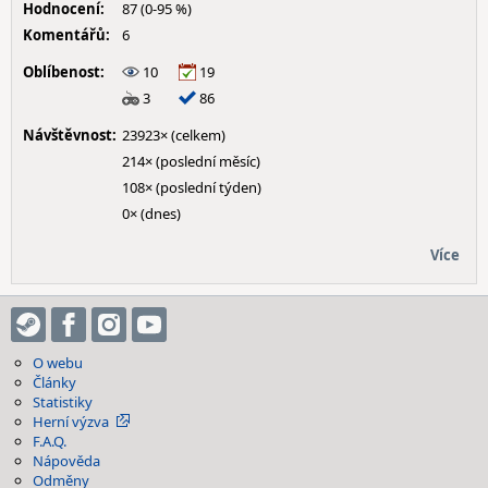
Hodnocení:
87 (0-95 %)
Komentářů:
6
Oblíbenost:
10
19
3
86
Návštěvnost:
23923× (celkem)
214× (poslední měsíc)
108× (poslední týden)
0× (dnes)
Více
O webu
Články
Statistiky
Herní výzva
F.A.Q.
Nápověda
Odměny