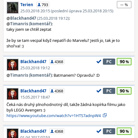
--
Terien
793
25.03.2018 20:15 (poslední úprava 25.03.2018 20:15)
@
Blackhand47
(25.03.2018 19:12)
:
@
Timanris (komentář)
:
taky jsem se chtěl zeptat
že by se tam vecpal když nepatří do Marvelu? Jestli jo, tak je to
shol'va! :)
90
Blackhand47
4368
PC
25.03.2018 19:12
@
Timanris (komentář)
: Batmanem? Opravdu? :D
90
Blackhand47
4368
PC
15.05.2017 18:47
Čeká nás druhý plnohodnotný díl, takže žádná kopírka filmu jako
byli LEGO Avengers :)
https://www.youtube.com/watch?v=1HTS7adnpW4
90
Blackhand47
4368
PC
01.04.2017 07:53