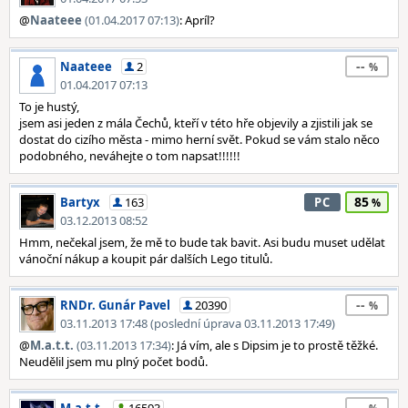
@
Naateee
(01.04.2017 07:13)
: Apríl?
--
Naateee
2
01.04.2017 07:13
To je hustý,
jsem asi jeden z mála Čechů, kteří v této hře objevily a zjistili jak se
dostat do cizího města - mimo herní svět. Pokud se vám stalo něco
podobného, neváhejte o tom napsat!!!!!!
85
Bartyx
163
PC
03.12.2013 08:52
Hmm, nečekal jsem, že mě to bude tak bavit. Asi budu muset udělat
vánoční nákup a koupit pár dalších Lego titulů.
--
RNDr. Gunár Pavel
20390
03.11.2013 17:48 (poslední úprava 03.11.2013 17:49)
@
M.a.t.t.
(03.11.2013 17:34)
: Já vím, ale s Dipsim je to prostě těžké.
Neudělil jsem mu plný počet bodů.
--