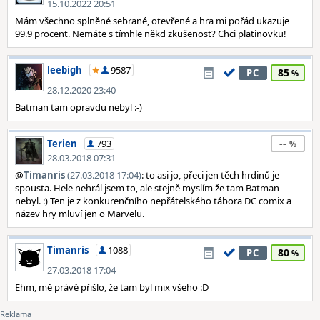
15.10.2022 20:51
Mám všechno splněné sebrané, otevřené a hra mi pořád ukazuje
99.9 procent. Nemáte s tímhle někd zkušenost? Chci platinovku!
leebigh
9587
85
PC
28.12.2020 23:40
Batman tam opravdu nebyl :-)
--
Terien
793
28.03.2018 07:31
@
Timanris
(27.03.2018 17:04)
: to asi jo, přeci jen těch hrdinů je
spousta. Hele nehrál jsem to, ale stejně myslím že tam Batman
nebyl. :) Ten je z konkurenčního nepřátelského tábora DC comix a
název hry mluví jen o Marvelu.
Timanris
1088
80
PC
27.03.2018 17:04
Ehm, mě právě přišlo, že tam byl mix všeho :D