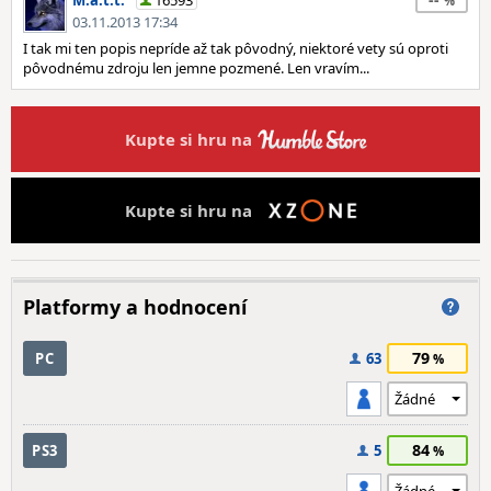
M.a.t.t.
16593
03.11.2013 17:34
I tak mi ten popis nepríde až tak pôvodný, niektoré vety sú oproti
pôvodnému zdroju len jemne pozmené. Len vravím...
Kupte si hru na
Kupte si hru na
Platformy a hodnocení
79
PC
63
84
PS3
5