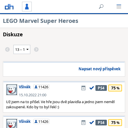
LEGO Marvel Super Heroes
Diskuze
Napsat nový příspěvek
Všivák
11426
75
PS4
15.10.2022 21:00
Už jsem na to přišel. Ve hře jsou dvě plavidla a jedno jsem neměl
zakoupené. Kdo by to byl řekl :)
Všivák
11426
75
PS4