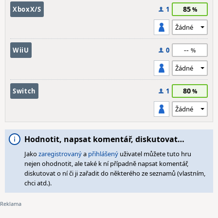
85
XboxX/S
1
--
WiiU
0
80
Switch
1
Hodnotit, napsat komentář, diskutovat…
Jako
zaregistrovaný
a
přihlášený
uživatel můžete tuto hru
nejen ohodnotit, ale také k ní případně napsat komentář,
diskutovat o ní či ji zařadit do některého ze seznamů (vlastním,
chci atd.).