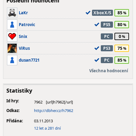
Poslední hodnocení
85
LaKr
XboxX/S
80
Patrovic
PS5
0
Snix
PC
75
ViRus
PS3
85
dusan7721
PC
Všechna hodnocení
Statistiky
Id hry:
7962
Odkaz:
http://dbher.cz/h7962
Přidána:
03.11.2013
12 let a 281 dní