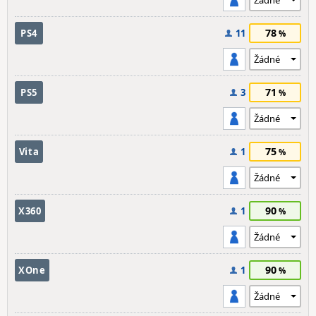
78
PS4
11
71
PS5
3
75
Vita
1
90
X360
1
90
XOne
1