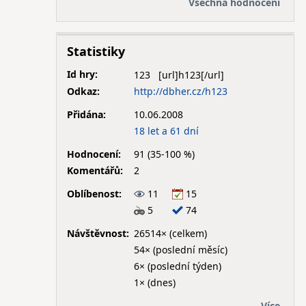
Všechna hodnocení
Statistiky
Id hry:
123
Odkaz:
http://dbher.cz/h123
Přidána:
10.06.2008
18 let a 61 dní
Hodnocení:
91 (35-100 %)
Komentářů:
2
Oblíbenost:
11
15
5
74
Návštěvnost:
26514× (celkem)
54× (poslední měsíc)
6× (poslední týden)
1× (dnes)
Více