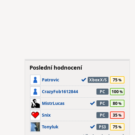
Poslední hodnocení
Patrovic
75
XboxX/S
CrazyFob1612844
100
PC
MistrLucas
80
PC
Snix
35
PC
Tonyluk
75
PS3