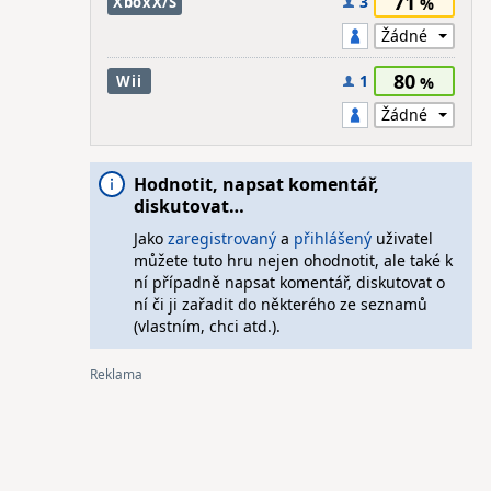
71
3
XboxX/S
80
1
Wii
Hodnotit, napsat komentář,
diskutovat…
Jako
zaregistrovaný
a
přihlášený
uživatel
můžete tuto hru nejen ohodnotit, ale také k
ní případně napsat komentář, diskutovat o
ní či ji zařadit do některého ze seznamů
(vlastním, chci atd.).