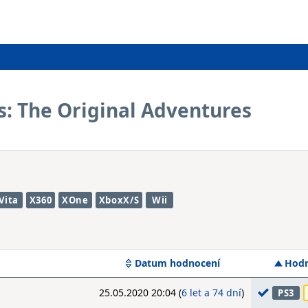
s: The Original Adventures
Vita
X360
XOne
XboxX/S
Wii
Datum hodnocení
Hodn
25.05.2020 20:04 (
6 let a 74 dní
)
PS3