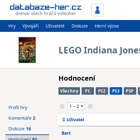
domov všech hráčů videoher
Hry
Vývojáři
Uživatelé
Diskuze
Herní výzva
LEGO Indiana Jone
Hodnocení
Všechny
PC
PS2
PS3
PSP
Profil hry
Komentáře
2
Uživatel
Diskuze
16
Bart
Hodnocení
91