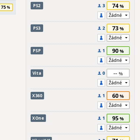
74
3
PS2
75
73
2
PS3
90
1
PSP
--
0
Vita
60
1
X360
95
1
XOne