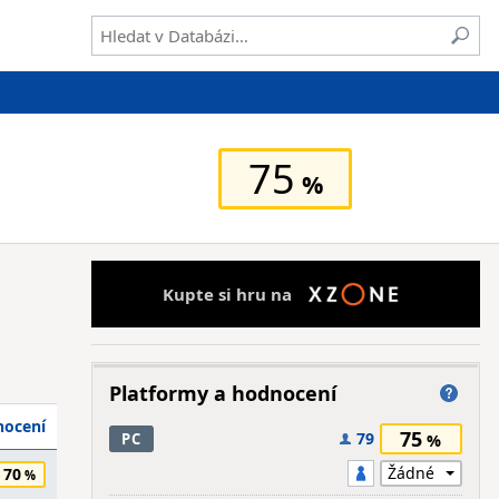
75
Kupte si hru na
Platformy a hodnocení
ocení
75
79
PC
70