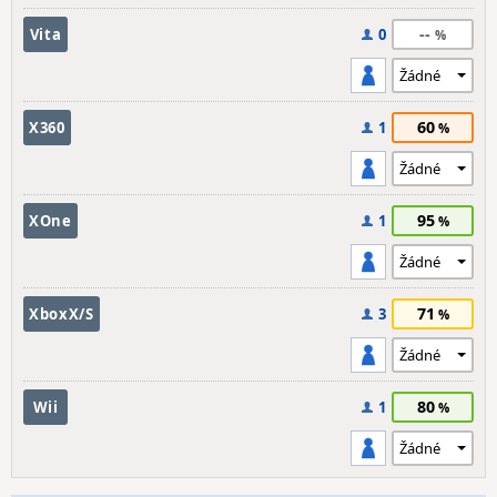
--
Vita
0
60
X360
1
95
XOne
1
71
XboxX/S
3
80
Wii
1