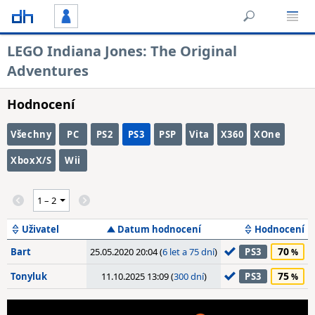
LEGO Indiana Jones: The Original
Adventures
Hodnocení
Všechny
PC
PS2
PS3
PSP
Vita
X360
XOne
XboxX/S
Wii
Uživatel
Datum hodnocení
Hodnocení
70
Bart
25.05.2020 20:04 (
6 let a 75 dní
)
PS3
75
Tonyluk
11.10.2025 13:09 (
300 dní
)
PS3