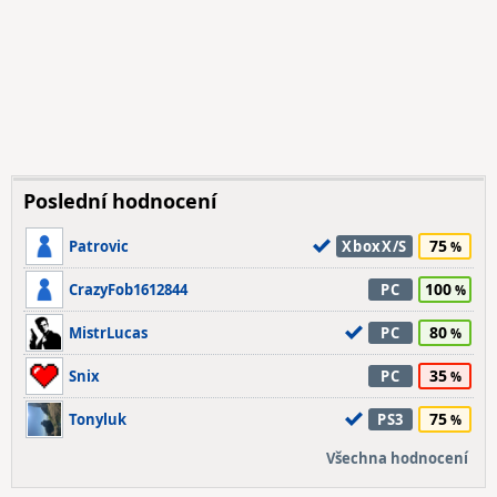
Poslední hodnocení
75
Patrovic
XboxX/S
100
CrazyFob1612844
PC
80
MistrLucas
PC
35
Snix
PC
75
Tonyluk
PS3
Všechna hodnocení