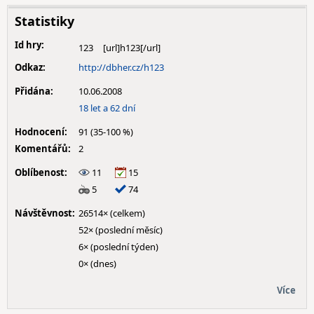
Statistiky
Id hry:
123
Odkaz:
http://dbher.cz/h123
Přidána:
10.06.2008
18 let a 62 dní
Hodnocení:
91 (35-100 %)
Komentářů:
2
Oblíbenost:
11
15
5
74
Návštěvnost:
26514× (celkem)
52× (poslední měsíc)
6× (poslední týden)
0× (dnes)
Více