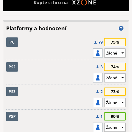
Kupte si hru na
Platformy a hodnocení
75
PC
79
74
PS2
3
73
PS3
2
90
PSP
1