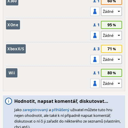
60
X360
1
95
XOne
1
71
XboxX/S
3
80
Wii
1
Hodnotit, napsat komentář, diskutovat…
Jako
zaregistrovaný
a
přihlášený
uživatel můžete tuto hru
nejen ohodnotit, ale také k ní případně napsat komentář,
diskutovat o ní či ji zařadit do některého ze seznamů (vlastním,
chci atd.).