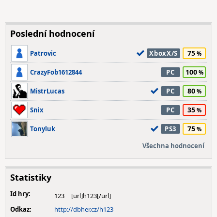
Poslední hodnocení
75
Patrovic
XboxX/S
100
CrazyFob1612844
PC
80
MistrLucas
PC
35
Snix
PC
75
Tonyluk
PS3
Všechna hodnocení
Statistiky
Id hry:
123
Odkaz:
http://dbher.cz/h123