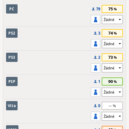
75
PC
79
74
PS2
3
73
PS3
2
90
PSP
1
--
Vita
0