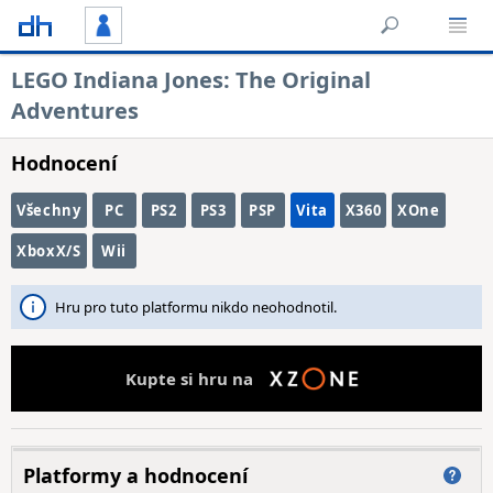
LEGO Indiana Jones: The Original
Adventures
Hodnocení
Všechny
PC
PS2
PS3
PSP
Vita
X360
XOne
XboxX/S
Wii
Hru pro tuto platformu nikdo neohodnotil.
Kupte si hru na
Platformy a hodnocení