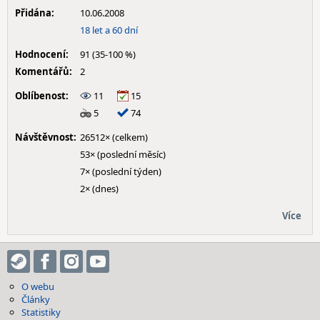
Přidána:
10.06.2008
18 let a 60 dní
Hodnocení:
91 (35-100 %)
Komentářů:
2
Oblíbenost:
11
15
5
74
Návštěvnost:
26512× (celkem)
53× (poslední měsíc)
7× (poslední týden)
2× (dnes)
Více
O webu
Články
Statistiky