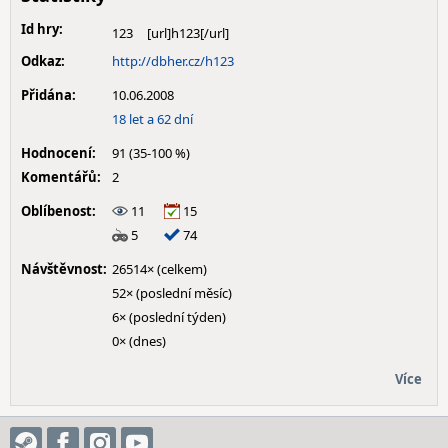
Id hry:
123
Odkaz:
http://dbher.cz/h123
Přidána:
10.06.2008
18 let a 62 dní
Hodnocení:
91 (35-100 %)
Komentářů:
2
Oblíbenost:
11
15
5
74
Návštěvnost:
26514× (celkem)
52× (poslední měsíc)
6× (poslední týden)
0× (dnes)
Více