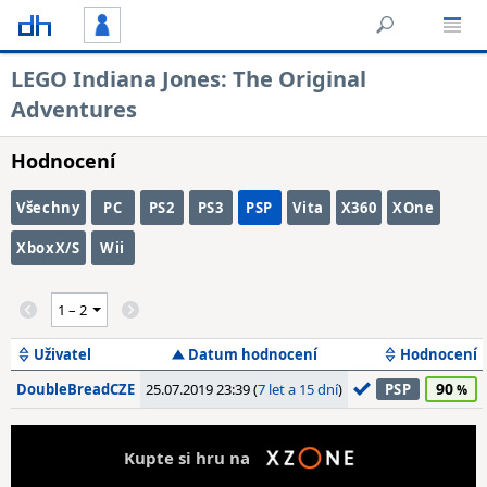
LEGO Indiana Jones: The Original
Adventures
Hodnocení
Všechny
PC
PS2
PS3
PSP
Vita
X360
XOne
XboxX/S
Wii
Uživatel
Datum hodnocení
Hodnocení
90
DoubleBreadCZE
25.07.2019 23:39 (
7 let a 15 dní
)
PSP
Kupte si hru na