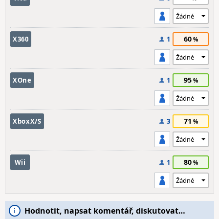
60
X360
1
95
XOne
1
71
XboxX/S
3
80
Wii
1
Hodnotit, napsat komentář, diskutovat…