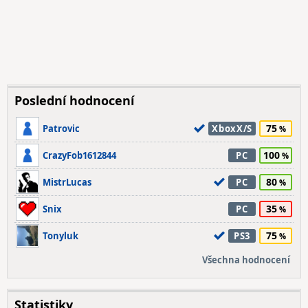
Poslední hodnocení
75
Patrovic
XboxX/S
100
CrazyFob1612844
PC
80
MistrLucas
PC
35
Snix
PC
75
Tonyluk
PS3
Všechna hodnocení
Statistiky