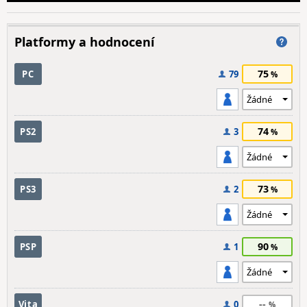
Platformy a hodnocení
75
PC
79
74
PS2
3
73
PS3
2
90
PSP
1
--
Vita
0