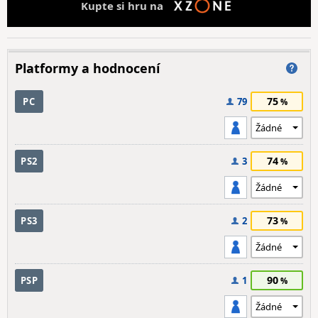
Kupte si hru na
Platformy a hodnocení
75
PC
79
74
PS2
3
73
PS3
2
90
PSP
1