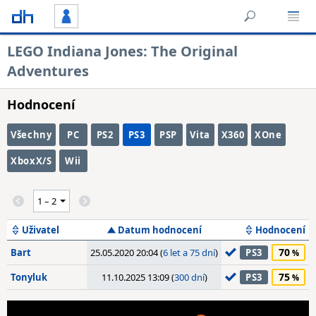
LEGO Indiana Jones: The Original
Adventures
Hodnocení
Všechny
PC
PS2
PS3
PSP
Vita
X360
XOne
XboxX/S
Wii
Uživatel
Datum hodnocení
Hodnocení
70
Bart
25.05.2020 20:04 (
6 let a 75 dní
)
PS3
75
Tonyluk
11.10.2025 13:09 (
300 dní
)
PS3