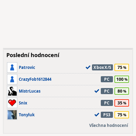
Poslední hodnocení
75
Patrovic
XboxX/S
100
CrazyFob1612844
PC
80
MistrLucas
PC
35
Snix
PC
75
Tonyluk
PS3
Všechna hodnocení