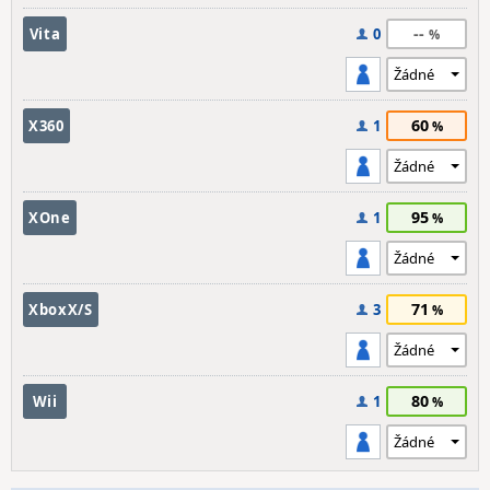
--
Vita
0
60
X360
1
95
XOne
1
71
XboxX/S
3
80
Wii
1