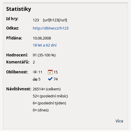
Statistiky
Id hry:
123
Odkaz:
http://dbher.cz/h123
Přidána:
10.06.2008
18 let a 62 dní
Hodnocení:
91 (35-100 %)
Komentářů:
2
Oblíbenost:
11
15
5
74
Návštěvnost:
26514× (celkem)
52× (poslední měsíc)
6× (poslední týden)
0× (dnes)
Více