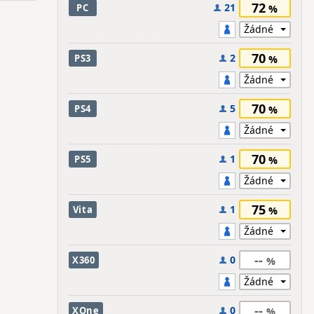
72
21
PC
70
2
PS3
70
5
PS4
70
1
PS5
75
1
Vita
--
0
X360
--
0
XOne