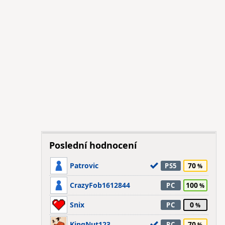
Poslední hodnocení
Patrovic
70
PS5
CrazyFob1612844
100
PC
Snix
0
PC
KingNut123
70
PC