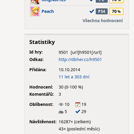
Peach
70
PS4
Všechna hodnocení
Statistiky
Id hry:
9501
Odkaz:
http://dbher.cz/h9501
Přidána:
10.10.2014
11 let a 303 dní
Hodnocení:
30 (0-100 %)
Komentářů:
3
Oblíbenost:
10
19
5
29
Návštěvnost:
16287× (celkem)
43× (poslední měsíc)