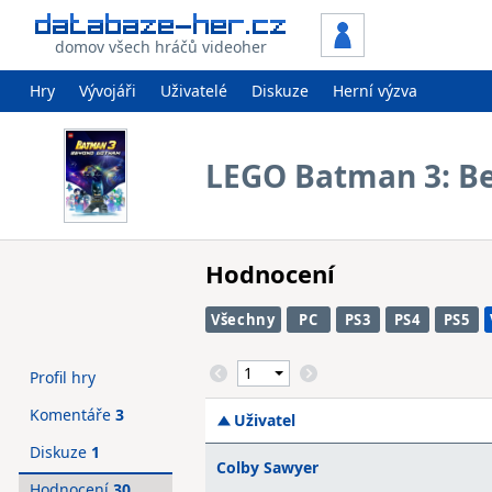
domov všech hráčů videoher
Hry
Vývojáři
Uživatelé
Diskuze
Herní výzva
LEGO Batman 3: B
Hodnocení
Všechny
PC
PS3
PS4
PS5
Profil hry
Komentáře
3
Uživatel
Diskuze
1
Colby Sawyer
Hodnocení
30