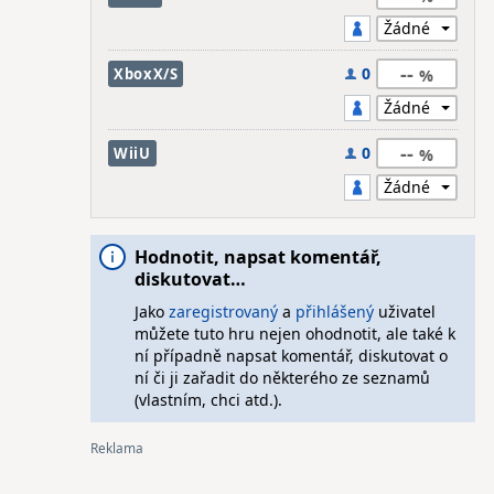
--
0
XboxX/S
--
0
WiiU
Hodnotit, napsat komentář,
diskutovat…
Jako
zaregistrovaný
a
přihlášený
uživatel
můžete tuto hru nejen ohodnotit, ale také k
ní případně napsat komentář, diskutovat o
ní či ji zařadit do některého ze seznamů
(vlastním, chci atd.).