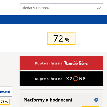
72
Kupte si hru na
Kupte si hru na
ocení
Platformy a hodnocení
75