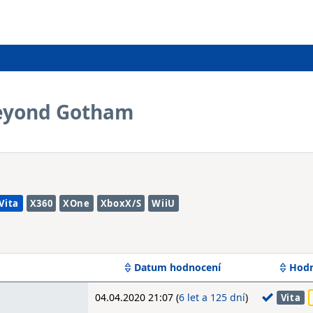
eyond Gotham
Vita
X360
XOne
XboxX/S
WiiU
Datum hodnocení
Hodn
04.04.2020 21:07 (
6 let a 125 dní
)
Vita