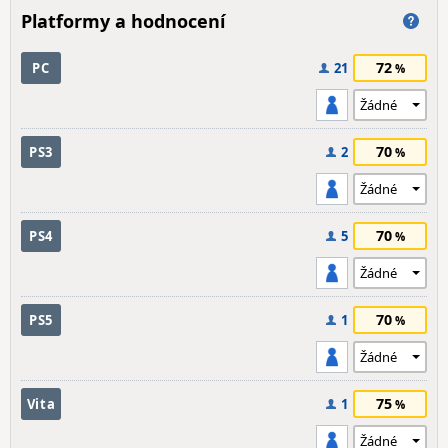
Platformy a hodnocení
72
PC
21
70
PS3
2
70
PS4
5
70
PS5
1
75
Vita
1