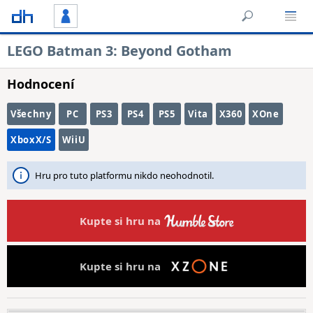
LEGO Batman 3: Beyond Gotham
Hodnocení
Všechny
PC
PS3
PS4
PS5
Vita
X360
XOne
XboxX/S
WiiU
Hru pro tuto platformu nikdo neohodnotil.
Kupte si hru na
Kupte si hru na