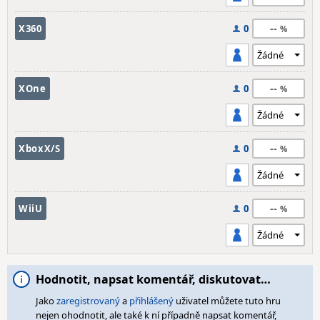
--
X360
0
--
XOne
0
--
XboxX/S
0
--
WiiU
0
Hodnotit, napsat komentář, diskutovat…
Jako
zaregistrovaný
a
přihlášený
uživatel můžete tuto hru
nejen ohodnotit, ale také k ní případně napsat komentář,