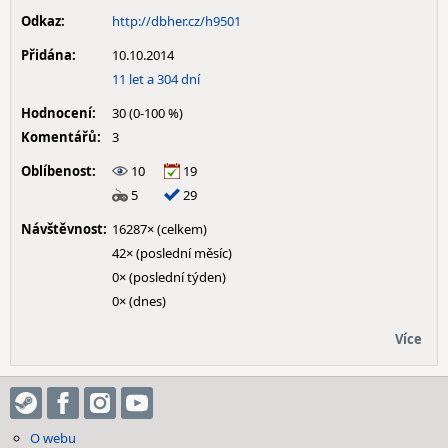
Odkaz:
http://dbher.cz/h9501
Přidána:
10.10.2014
11 let a 304 dní
Hodnocení:
30 (0-100 %)
Komentářů:
3
Oblíbenost:
10
19
5
29
Návštěvnost:
16287× (celkem)
42× (poslední měsíc)
0× (poslední týden)
0× (dnes)
Více
O webu