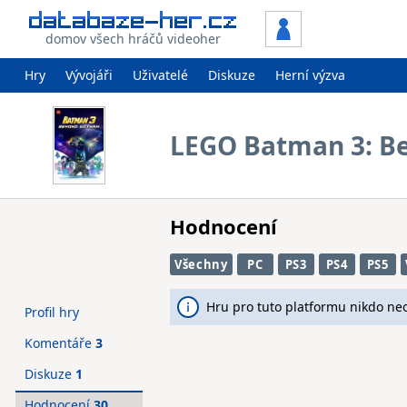
domov všech hráčů videoher
Hry
Vývojáři
Uživatelé
Diskuze
Herní výzva
LEGO Batman 3: B
Hodnocení
Všechny
PC
PS3
PS4
PS5
Hru pro tuto platformu nikdo ne
Profil hry
Komentáře
3
Diskuze
1
Hodnocení
30