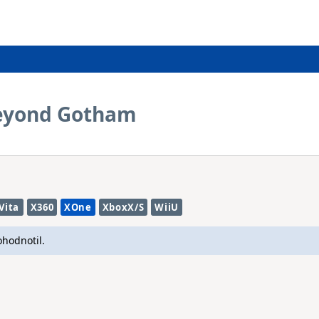
eyond Gotham
Vita
X360
XOne
XboxX/S
WiiU
ohodnotil.