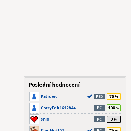
Poslední hodnocení
Patrovic
70
PS5
CrazyFob1612844
100
PC
Snix
0
PC
KingNut123
70
PC