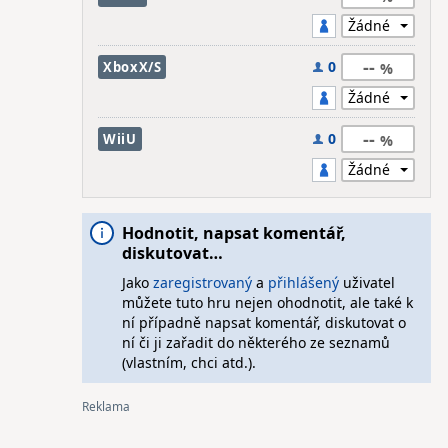
--
0
XboxX/S
--
0
WiiU
Hodnotit, napsat komentář,
diskutovat…
Jako
zaregistrovaný
a
přihlášený
uživatel
můžete tuto hru nejen ohodnotit, ale také k
ní případně napsat komentář, diskutovat o
ní či ji zařadit do některého ze seznamů
(vlastním, chci atd.).