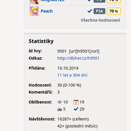
Peach
70
PS4
Všechna hodnocení
Statistiky
Id hry:
9501
Odkaz:
http://dbher.cz/h9501
Přidána:
10.10.2014
11 let a 304 dní
Hodnocení:
30 (0-100 %)
Komentářů:
3
Oblíbenost:
10
19
5
29
Návštěvnost:
16287× (celkem)
42× (poslední měsíc)