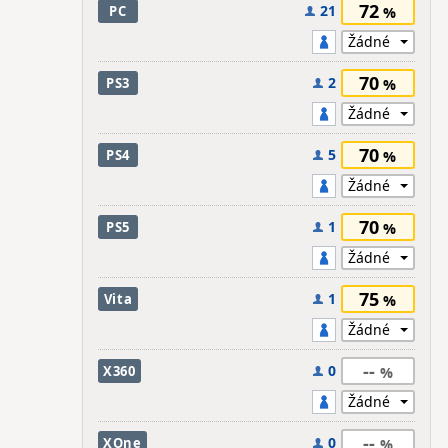
72
21
PC
70
2
PS3
70
5
PS4
70
1
PS5
75
1
Vita
--
0
X360
--
0
XOne