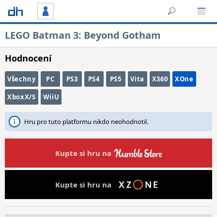
LEGO Batman 3: Beyond Gotham
Hodnocení
Všechny
PC
PS3
PS4
PS5
Vita
X360
XOne
XboxX/S
WiiU
Hru pro tuto platformu nikdo neohodnotil.
Kupte si hru na
Kupte si hru na