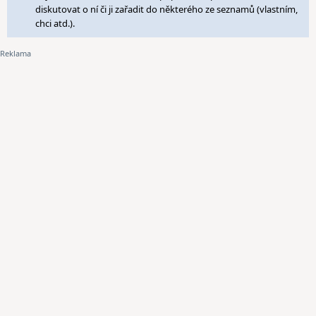
diskutovat o ní či ji zařadit do některého ze seznamů (vlastním,
chci atd.).