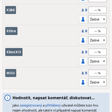
--
X360
0
--
XOne
0
--
XboxX/S
0
--
WiiU
0
Hodnotit, napsat komentář, diskutovat…
Jako
zaregistrovaný
a
přihlášený
uživatel můžete tuto hru
nejen ohodnotit, ale také k ní případně napsat komentář,