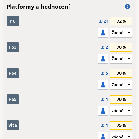
Platformy a hodnocení
72
PC
21
70
PS3
2
70
PS4
5
70
PS5
1
75
Vita
1