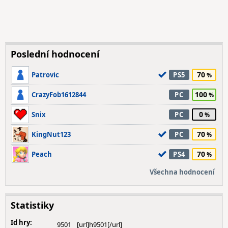
Poslední hodnocení
70
Patrovic
PS5
100
CrazyFob1612844
PC
0
Snix
PC
70
KingNut123
PC
70
Peach
PS4
Všechna hodnocení
Statistiky
Id hry:
9501