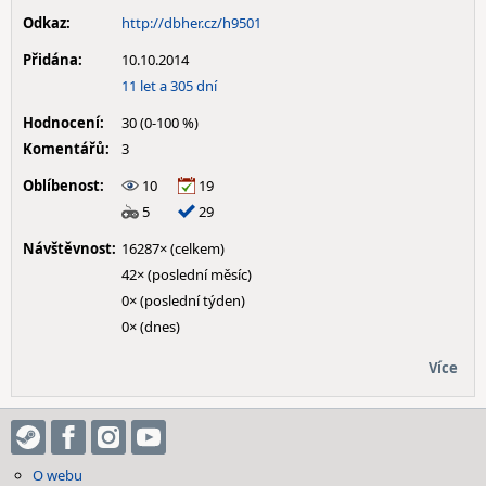
Odkaz:
http://dbher.cz/h9501
Přidána:
10.10.2014
11 let a 305 dní
Hodnocení:
30 (0-100 %)
Komentářů:
3
Oblíbenost:
10
19
5
29
Návštěvnost:
16287× (celkem)
42× (poslední měsíc)
0× (poslední týden)
0× (dnes)
Více
O webu