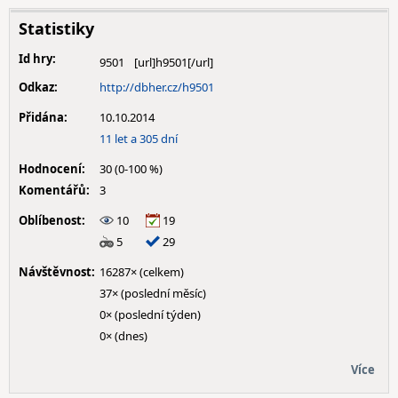
Statistiky
Id hry:
9501
Odkaz:
http://dbher.cz/h9501
Přidána:
10.10.2014
11 let a 305 dní
Hodnocení:
30 (0-100 %)
Komentářů:
3
Oblíbenost:
10
19
5
29
Návštěvnost:
16287× (celkem)
37× (poslední měsíc)
0× (poslední týden)
0× (dnes)
Více