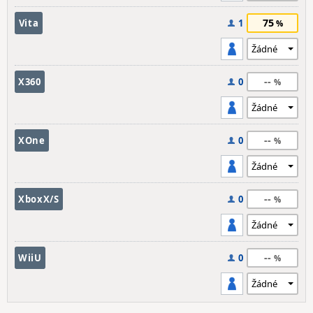
75
Vita
1
--
X360
0
--
XOne
0
--
XboxX/S
0
--
WiiU
0