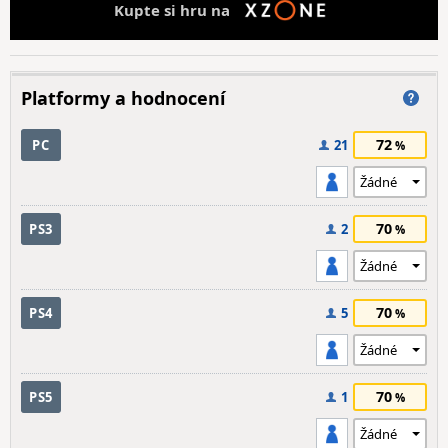
Kupte si hru na
Platformy a hodnocení
72
PC
21
70
PS3
2
70
PS4
5
70
PS5
1