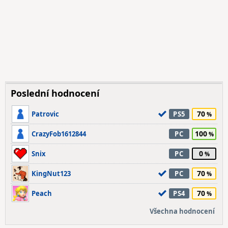
Poslední hodnocení
70
Patrovic
PS5
100
CrazyFob1612844
PC
0
Snix
PC
70
KingNut123
PC
70
Peach
PS4
Všechna hodnocení