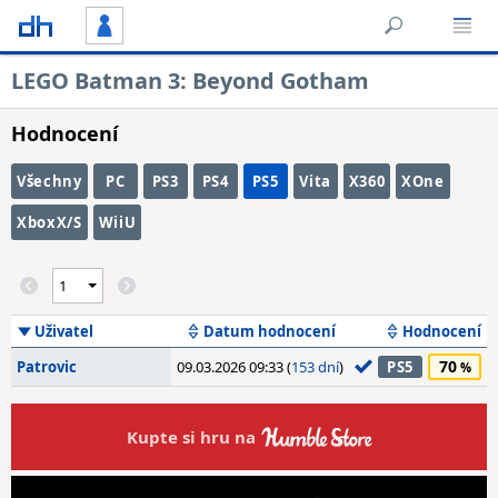
LEGO Batman 3: Beyond Gotham
Hodnocení
Všechny
PC
PS3
PS4
PS5
Vita
X360
XOne
XboxX/S
WiiU
Uživatel
Datum hodnocení
Hodnocení
70
Patrovic
09.03.2026 09:33 (
153 dní
)
PS5
Kupte si hru na