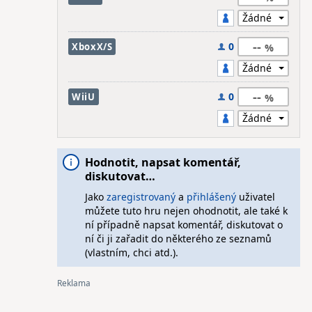
--
0
XboxX/S
--
0
WiiU
Hodnotit, napsat komentář,
diskutovat…
Jako
zaregistrovaný
a
přihlášený
uživatel
můžete tuto hru nejen ohodnotit, ale také k
ní případně napsat komentář, diskutovat o
ní či ji zařadit do některého ze seznamů
(vlastním, chci atd.).