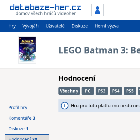
domov všech hráčů videoher
Hry
Vývojáři
Uživatelé
Diskuze
Herní výzva
LEGO Batman 3: B
Hodnocení
Všechny
PC
PS3
PS4
PS5
Hru pro tuto platformu nikdo ne
Profil hry
Komentáře
3
Diskuze
1
Hodnocení
30