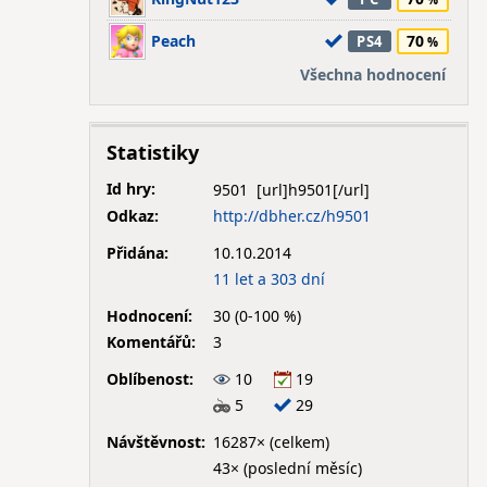
Peach
70
PS4
Všechna hodnocení
Statistiky
Id hry:
9501
Odkaz:
http://dbher.cz/h9501
Přidána:
10.10.2014
11 let a 303 dní
Hodnocení:
30 (0-100 %)
Komentářů:
3
Oblíbenost:
10
19
5
29
Návštěvnost:
16287× (celkem)
43× (poslední měsíc)