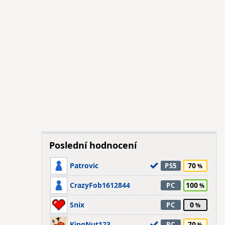
Poslední hodnocení
Patrovic
70
PS5
CrazyFob1612844
100
PC
Snix
0
PC
KingNut123
70
PC