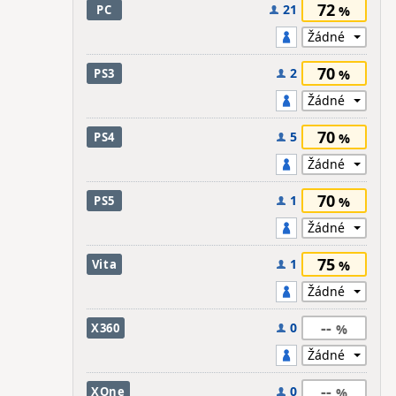
72
21
PC
70
2
PS3
70
5
PS4
70
1
PS5
75
1
Vita
--
0
X360
--
0
XOne