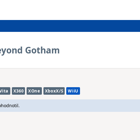
eyond Gotham
Vita
X360
XOne
XboxX/S
WiiU
ohodnotil.