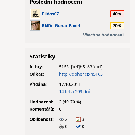
Poslední hodnocení
FildasCZ
40
RNDr. Gunár Pavel
70
Všechna hodnocení
Statistiky
Id hry:
5163
Odkaz:
http://dbher.cz/h5163
Přidána:
17.10.2011
14 let a 299 dní
Hodnocení:
2 (40-70 %)
Komentářů:
0
Oblíbenost:
2
3
0
0