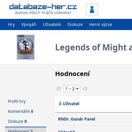
domov všech hráčů videoher
Hry
Vývojáři
Uživatelé
Diskuze
Herní výzva
Legends of Might 
Hodnocení
Profil hry
Uživatel
Komentáře
0
RNDr. Gunár Pavel
Diskuze
0
Hodnocení
2