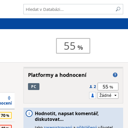
55
Platformy a hodnocení
55
2
PC
ocení
Hodnotit, napsat komentář,
70
diskutovat…
Jako
zaregistrovaný
a
přihlášený
uživatel