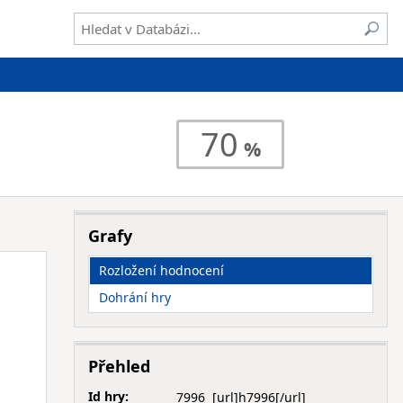
70
Grafy
Rozložení hodnocení
Dohrání hry
Přehled
Id hry:
7996