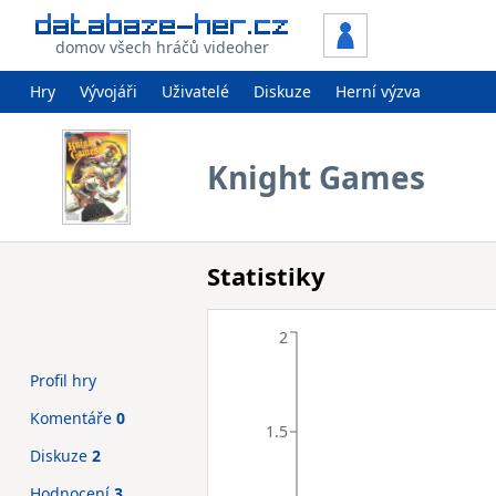
domov všech hráčů videoher
Hry
Vývojáři
Uživatelé
Diskuze
Herní výzva
Knight Games
Statistiky
2
Profil hry
Komentáře
0
1.5
Diskuze
2
Hodnocení
3