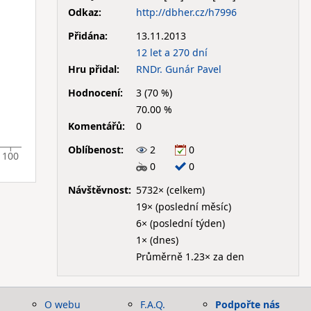
Odkaz:
http://dbher.cz/h7996
Přidána:
13.11.2013
12 let a 270 dní
Hru přidal:
RNDr. Gunár Pavel
Hodnocení:
3 (70 %)
70.00 %
Komentářů:
0
Oblíbenost:
2
0
100
0
0
Návštěvnost:
5732× (celkem)
19× (poslední měsíc)
6× (poslední týden)
1× (dnes)
Průměrně 1.23× za den
O webu
F.A.Q.
Podpořte nás