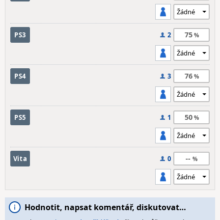
75
PS3
2
76
PS4
3
50
PS5
1
--
Vita
0
Hodnotit, napsat komentář, diskutovat…