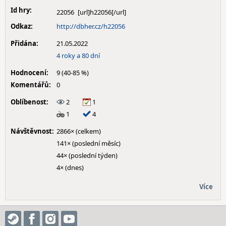
Id hry:
22056
Odkaz:
http://dbher.cz/h22056
Přidána:
21.05.2022
4 roky a 80 dní
Hodnocení:
9 (40-85 %)
Komentářů:
0
Oblíbenost:
2
1
1
4
Návštěvnost:
2866× (celkem)
141× (poslední měsíc)
44× (poslední týden)
4× (dnes)
Více