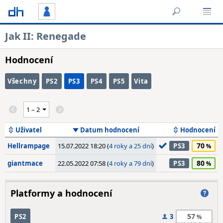
Jak II: Renegade
Hodnocení
Všechny
PS2
PS3
PS4
PS5
Vita
Uživatel
Datum hodnocení
Hodnocení
70
Hellrampage
15.07.2022 18:20 (
4 roky a 25 dní
)
PS3
80
giantmace
22.05.2022 07:58 (
4 roky a 79 dní
)
PS3
Platformy a hodnocení
57
PS2
3