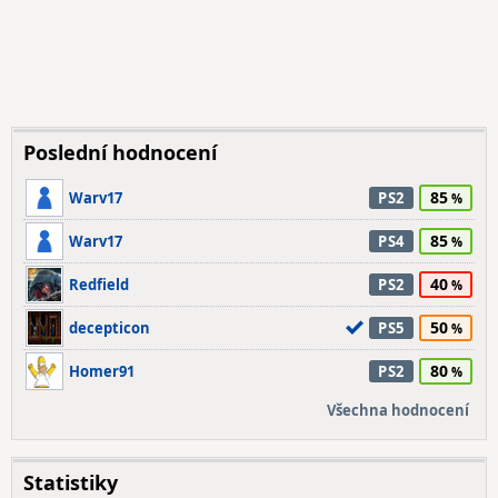
Poslední hodnocení
85
Warv17
PS2
85
Warv17
PS4
40
Redfield
PS2
50
decepticon
PS5
80
Homer91
PS2
Všechna hodnocení
Statistiky