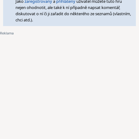
Jako
zaregistrovaný
a
přihlášený
uživatel můžete tuto hru
nejen ohodnotit, ale také k ní případně napsat komentář,
diskutovat o ní či ji zařadit do některého ze seznamů (vlastním,
chci atd.).