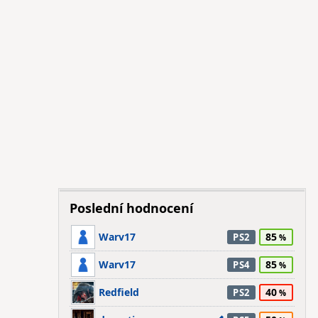
Poslední hodnocení
Warv17
85
PS2
Warv17
85
PS4
Redfield
40
PS2