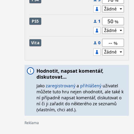
50
1
PS5
--
0
Vita
Hodnotit, napsat komentář,
diskutovat…
Jako
zaregistrovaný
a
přihlášený
uživatel
můžete tuto hru nejen ohodnotit, ale také k
ní případně napsat komentář, diskutovat o
ní či ji zařadit do některého ze seznamů
(vlastním, chci atd.).