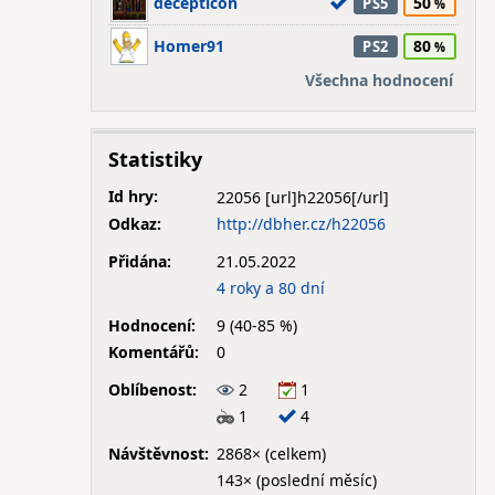
decepticon
50
PS5
Homer91
80
PS2
Všechna hodnocení
Statistiky
Id hry:
22056
Odkaz:
http://dbher.cz/h22056
Přidána:
21.05.2022
4 roky a 80 dní
Hodnocení:
9 (40-85 %)
Komentářů:
0
Oblíbenost:
2
1
1
4
Návštěvnost:
2868× (celkem)
143× (poslední měsíc)