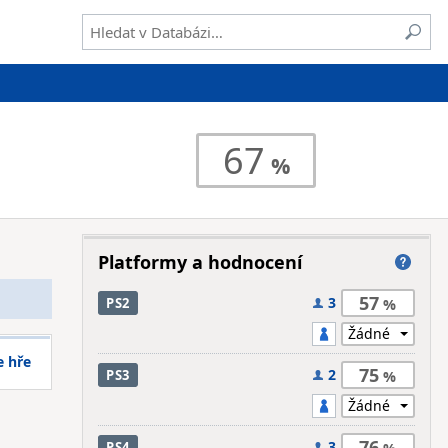
67
Platformy a hodnocení
57
3
PS2
e hře
75
2
PS3
76
3
PS4