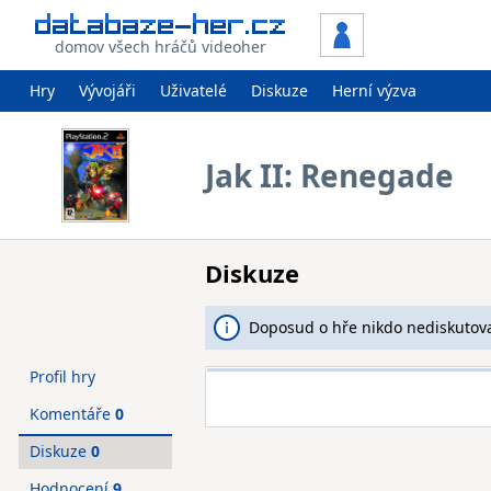
domov všech hráčů videoher
Hry
Vývojáři
Uživatelé
Diskuze
Herní výzva
Jak II: Renegade
Diskuze
Doposud o hře nikdo nediskutova
Profil hry
Komentáře
0
Diskuze
0
Hodnocení
9