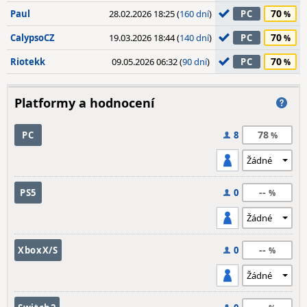
70
Paul
28.02.2026 18:25 (
160 dní
)
PC
70
CalypsoCZ
19.03.2026 18:44 (
140 dní
)
PC
70
Riotekk
09.05.2026 06:32 (
90 dní
)
PC
Platformy a hodnocení
78
PC
8
--
PS5
0
--
XboxX/S
0