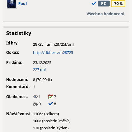
70
Paul
PC
Všechna hodnocení
Statistiky
Id hry:
28725
Odkaz:
http://dbher.cz/h28725
Přidána:
23.12.2025
227 dní
Hodnocení:
8 (70-90 %)
Komentářů:
1
Oblíbenost:
1
7
0
8
Návštěvnost:
1106× (celkem)
100× (poslední měsíc)
13× (poslední týden)