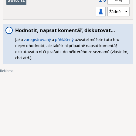
--
Switch2
0
Hodnotit, napsat komentář, diskutovat…
Jako
zaregistrovaný
a
přihlášený
uživatel můžete tuto hru
nejen ohodnotit, ale také k ní případně napsat komentář,
diskutovat o ní či ji zařadit do některého ze seznamů (vlastním,
chci atd.).