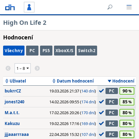
High On Life 2
Hodnocení
Všechny
PC
PS5
XboxX/S
Switch2
Uživatel
Datum hodnocení
Hodnocení
90
bukrrCZ
19.03.2026 21:37 (
140 dní
)
PC
85
jones1240
14.02.2026 09:55 (
174 dní
)
PC
80
M.a.t.t.
17.02.2026 20:26 (
170 dní
)
PC
80
Kakuzu
19.02.2026 17:16 (
169 dní
)
PC
80
jjjaaarrraaa
22.04.2026 15:32 (
107 dní
)
PC