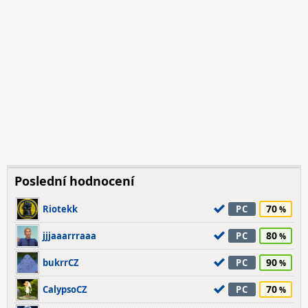
Poslední hodnocení
70
Riotekk
PC
80
jjjaaarrraaa
PC
90
bukrrCZ
PC
70
CalypsoCZ
PC