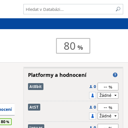
80
Platformy a hodnocení
--
0
At8bit
--
0
AtST
ocení
80
--
0
Jaguar