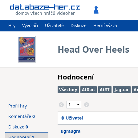
domov všech hráčů videoher
Hry
Vývojáři
Uživatelé
Diskuze
Herní výzva
Head Over Heels
Hodnocení
Všechny
At8bit
AtST
Jaguar
A
Profil hry
Komentáře
0
Uživatel
Diskuze
0
ugraugra
Hodnocení
1