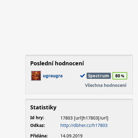
Poslední hodnocení
ugraugra
80
Spectrum
Všechna hodnocení
Statistiky
Id hry:
17803
Odkaz:
http://dbher.cz/h17803
Přidána:
14.09.2019