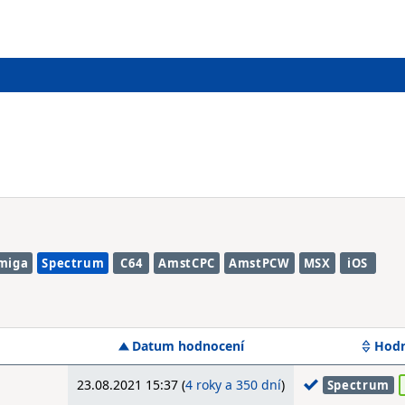
miga
Spectrum
C64
AmstCPC
AmstPCW
MSX
iOS
Datum hodnocení
Hodn
23.08.2021 15:37 (
4 roky a 350 dní
)
Spectrum