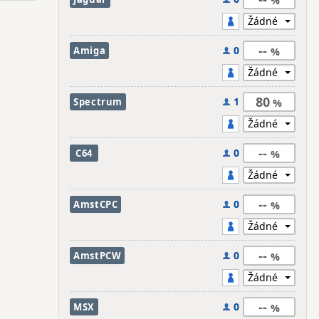
--
0
Amiga
80
1
Spectrum
--
0
C64
--
0
AmstCPC
--
0
AmstPCW
--
0
MSX