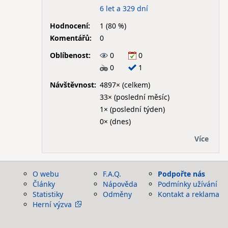
6 let a 329 dní
Hodnocení:
1 (80 %)
Komentářů:
0
Oblíbenost:
0
0
0
1
Návštěvnost:
4897× (celkem)
33× (poslední měsíc)
1× (poslední týden)
0× (dnes)
Více
O webu
F.A.Q.
Podpořte nás
Články
Nápověda
Podmínky užívání
Statistiky
Odměny
Kontakt a reklama
Herní výzva