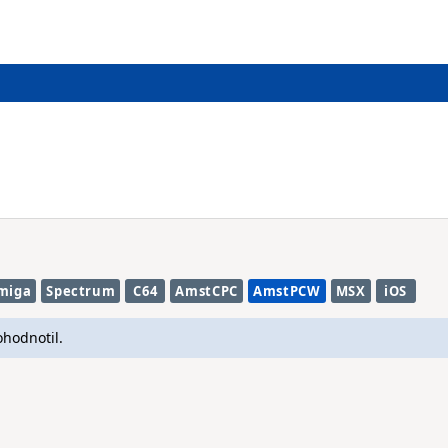
miga
Spectrum
C64
AmstCPC
AmstPCW
MSX
iOS
ohodnotil.