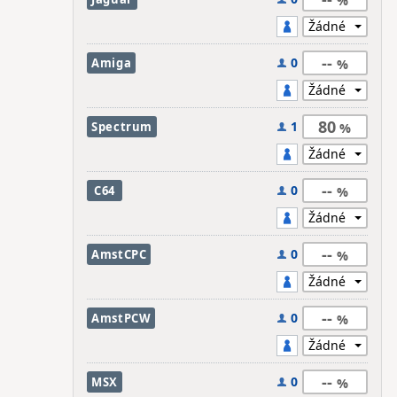
--
0
Amiga
80
1
Spectrum
--
0
C64
--
0
AmstCPC
--
0
AmstPCW
--
0
MSX