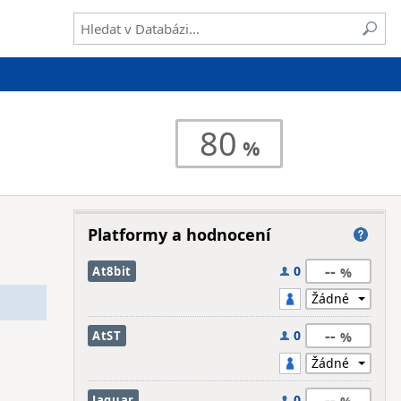
80
Platformy a hodnocení
--
0
At8bit
--
0
AtST
--
0
Jaguar