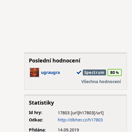
Poslední hodnocení
ugraugra
80
Spectrum
Všechna hodnocení
Statistiky
Id hry:
17803
Odkaz:
http://dbher.cz/h17803
Přidána:
14.09.2019