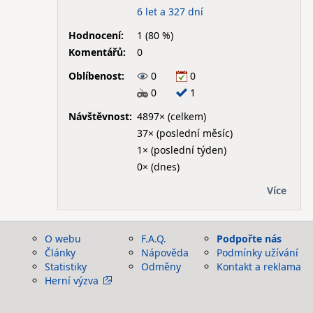
6 let a 327 dní
Hodnocení:
1 (80 %)
Komentářů:
0
Oblíbenost:
0
0
0
1
Návštěvnost:
4897× (celkem)
37× (poslední měsíc)
1× (poslední týden)
0× (dnes)
Více
O webu
F.A.Q.
Podpořte nás
Články
Nápověda
Podmínky užívání
Statistiky
Odměny
Kontakt a reklama
Herní výzva