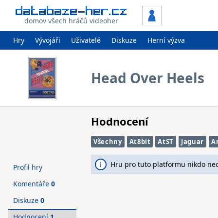
domov všech hráčů videoher
Hry
Vývojáři
Uživatelé
Diskuze
Herní výzva
Head Over Heels
Hodnocení
Všechny
At8bit
AtST
Jaguar
A
Hru pro tuto platformu nikdo ne
Profil hry
Komentáře
0
Diskuze
0
Hodnocení
1