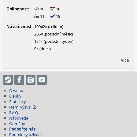
Oblíbenost:
10
10
11
18
Návštěvnost:
19042× (celkem)
206× (poslední měsíc)
124× (poslední týden)
0× (dnes)
Více
O webu
Články
Statistiky
Herní výzva
F.A.Q.
Nápověda
Odměny
Podpořte nás
Podmínky užívání