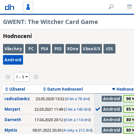
GWENT: The Witcher Card Game
Hodnocení
Všechny
PC
PS4
PS5
XOne
XboxX/S
iOS
Android
Uživatel
Datum hodnocení
Hodnoce
90
radicalizedcz
23.05.2020 13:52 (
6 let a 78 dní
)
Android
85
Moryart
22.03.2021 11:49 (
5 let a 140 dní
)
Android
80
Darneth
17.04.2020 20:12 (
6 let a 114 dní
)
Android
80
Mystix
09.01.2022 20:20 (
4 roky a 212 dní
)
Android