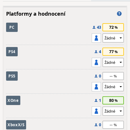
Platformy a hodnocení
72
PC
43
77
PS4
4
--
PS5
0
80
XOne
1
--
XboxX/S
0