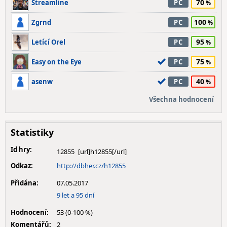
70
Streamline
PC
100
Zgrnd
PC
95
Letící Orel
PC
75
Easy on the Eye
PC
40
asenw
PC
Všechna hodnocení
Statistiky
Id hry:
12855
Odkaz:
http://dbher.cz/h12855
Přidána:
07.05.2017
9 let a 95 dní
Hodnocení:
53 (0-100 %)
Komentářů:
2