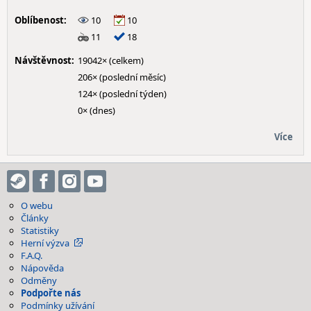
Oblíbenost:
10
10
11
18
Návštěvnost:
19042× (celkem)
206× (poslední měsíc)
124× (poslední týden)
0× (dnes)
Více
O webu
Články
Statistiky
Herní výzva
F.A.Q.
Nápověda
Odměny
Podpořte nás
Podmínky užívání