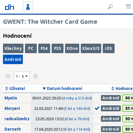
GWENT: The Witcher Card Game
Hodnocení
Všechny
PC
PS4
PS5
XOne
XboxX/S
iOS
Android
Uživatel
Datum hodnocení
Hodnoce
80
Mystix
09.01.2022 20:20 (
4 roky a 212 dní
)
Android
85
Moryart
22.03.2021 11:49 (
5 let a 140 dní
)
Android
90
radicalizedcz
23.05.2020 13:52 (
6 let a 78 dní
)
Android
80
Darneth
17.04.2020 20:12 (
6 let a 114 dní
)
Android