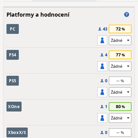
Platformy a hodnocení
72
PC
43
77
PS4
4
--
PS5
0
80
XOne
1
--
XboxX/S
0