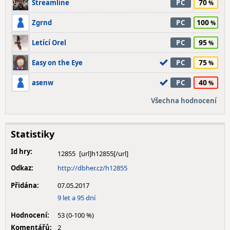
70
Streamline
PC
100
Zgrnd
PC
95
Letící Orel
PC
75
Easy on the Eye
PC
40
asenw
PC
Všechna hodnocení
Statistiky
Id hry:
12855
Odkaz:
http://dbher.cz/h12855
Přidána:
07.05.2017
9 let a 95 dní
Hodnocení:
53 (0-100 %)
Komentářů:
2