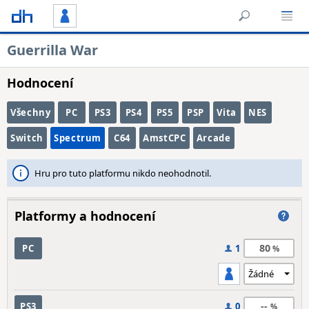
Guerrilla War
Hodnocení
Všechny
PC
PS3
PS4
PS5
PSP
Vita
NES
Switch
Spectrum
C64
AmstCPC
Arcade
Hru pro tuto platformu nikdo neohodnotil.
Platformy a hodnocení
80
PC
1
--
PS3
0