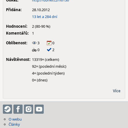
Odkaz:
http://dbher.cz/h6136
Přidána:
28.10.2012
13 let a 284 dní
Hodnocení:
2 (80-90 %)
Komentářů:
1
Oblíbenost:
3
0
0
2
Návštěvnost:
13319× (celkem)
92× (poslední měsíc)
4× (poslední týden)
0× (dnes)
Více
O webu
Články