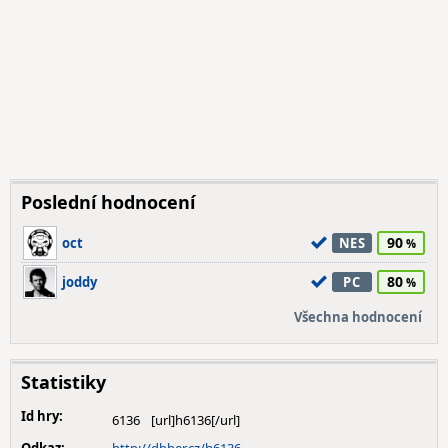
Poslední hodnocení
90
oct
NES
80
joddy
PC
Všechna hodnocení
Statistiky
Id hry:
6136