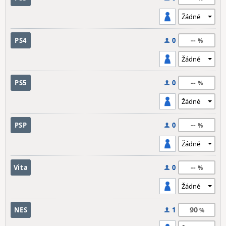
--
PS4
0
--
PS5
0
--
PSP
0
--
Vita
0
90
NES
1