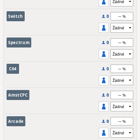
--
Switch
0
--
Spectrum
0
--
C64
0
--
AmstCPC
0
--
Arcade
0