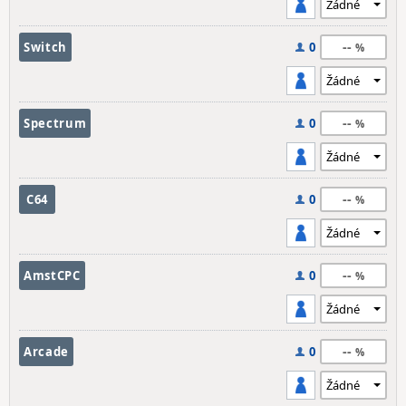
--
Switch
0
--
Spectrum
0
--
C64
0
--
AmstCPC
0
--
Arcade
0