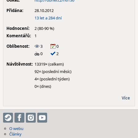
Odkaz:
http://dbher.cz/h6136
Přidána:
28.10.2012
13 let a 284 dní
Hodnocení:
2 (80-90 %)
Komentářů:
1
Oblíbenost:
3
0
0
2
Návštěvnost:
13319× (celkem)
92× (poslední měsíc)
4× (poslední týden)
0× (dnes)
Více
O webu
Články