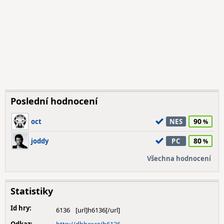
Poslední hodnocení
90
oct
NES
80
joddy
PC
Všechna hodnocení
Statistiky
Id hry:
6136