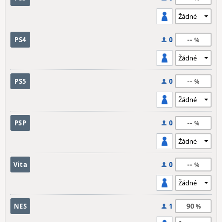
--
PS4
0
--
PS5
0
--
PSP
0
--
Vita
0
90
NES
1