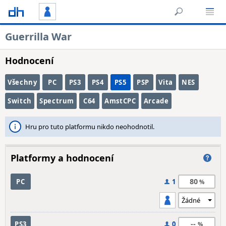
Guerrilla War
Hodnocení
Všechny
PC
PS3
PS4
PS5
PSP
Vita
NES
Switch
Spectrum
C64
AmstCPC
Arcade
Hru pro tuto platformu nikdo neohodnotil.
Platformy a hodnocení
80
PC
1
--
PS3
0