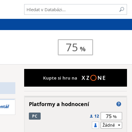
75
Kupte si hru na
Platformy a hodnocení
entář
75
12
PC