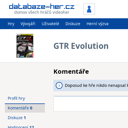
domov všech hráčů videoher
Hry
Vývojáři
Uživatelé
Diskuze
Herní výzva
GTR Evolution
Komentáře
Doposud ke hře nikdo nenapsal 
Profil hry
Komentáře
0
Diskuze
1
Hodnocení
12