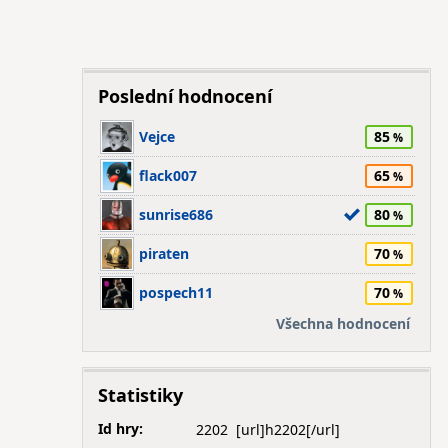
Poslední hodnocení
Vejce
85
flack007
65
sunrise686
80
piraten
70
pospech11
70
Všechna hodnocení
Statistiky
Id hry:
2202