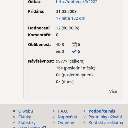
Odkaz:
http://dbher.cz/h2202
Přidána:
31.03.2009
17 let a 132 dní
Hodnocení:
12 (60-90 %)
Komentářů:
0
Oblíbenost:
8
6
0
6
Návštěvnost:
9977× (celkem)
16× (poslední měsíc)
0× (poslední týden)
0× (dnes)
Více
O webu
F.A.Q.
Podpořte nás
Články
Nápověda
Podmínky užívání
Statistiky
Odměny
Kontakt a reklama