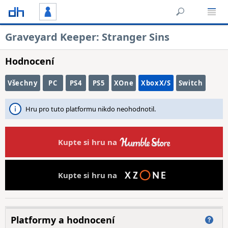
Graveyard Keeper: Stranger Sins
Hodnocení
Všechny
PC
PS4
PS5
XOne
XboxX/S
Switch
Hru pro tuto platformu nikdo neohodnotil.
Kupte si hru na
Kupte si hru na
Platformy a hodnocení