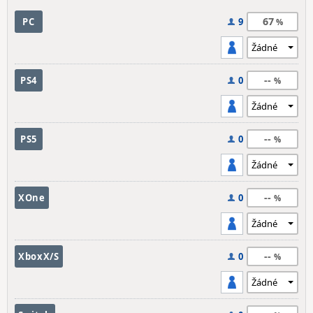
67
PC
9
--
PS4
0
--
PS5
0
--
XOne
0
--
XboxX/S
0