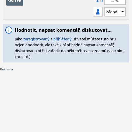
--
Switch
0
Hodnotit, napsat komentář, diskutovat…
Jako
zaregistrovaný
a
přihlášený
uživatel můžete tuto hru
nejen ohodnotit, ale také k ní případně napsat komentář,
diskutovat o ní či ji zařadit do některého ze seznamů (vlastním,
chci atd.).