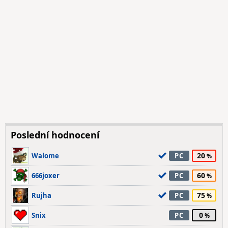
Poslední hodnocení
20
Walome
PC
60
666joxer
PC
75
Rujha
PC
0
Snix
PC