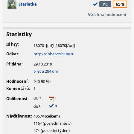
65
Starletka
PC
Všechna hodnocení
Statistiky
Id hry:
18070
Odkaz:
http://dbher.cz/h18070
Přidána:
29.10.2019
6 let a 284 dní
Hodnocení:
9 (0-90 %)
Komentářů:
1
Oblíbenost:
3
1
0
8
Návštěvnost:
4067× (celkem)
116× (poslední měsíc)
47× (poslední týden)