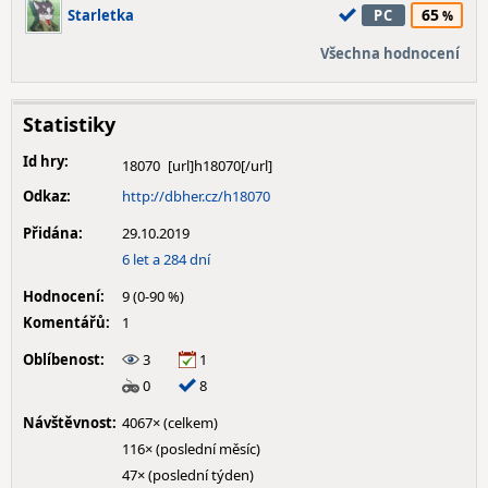
65
Starletka
PC
Všechna hodnocení
Statistiky
Id hry:
18070
Odkaz:
http://dbher.cz/h18070
Přidána:
29.10.2019
6 let a 284 dní
Hodnocení:
9 (0-90 %)
Komentářů:
1
Oblíbenost:
3
1
0
8
Návštěvnost:
4067× (celkem)
116× (poslední měsíc)
47× (poslední týden)