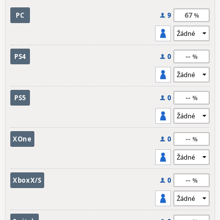
67
PC
9
--
PS4
0
--
PS5
0
--
XOne
0
--
XboxX/S
0