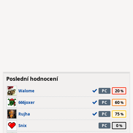
Poslední hodnocení
20
Walome
PC
60
666joxer
PC
75
Rujha
PC
0
Snix
PC