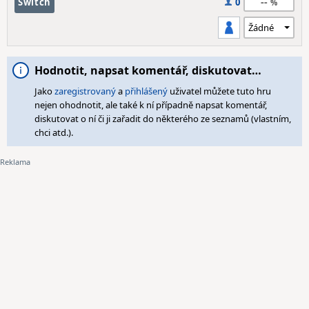
--
Switch
0
Hodnotit, napsat komentář, diskutovat…
Jako
zaregistrovaný
a
přihlášený
uživatel můžete tuto hru
nejen ohodnotit, ale také k ní případně napsat komentář,
diskutovat o ní či ji zařadit do některého ze seznamů (vlastním,
chci atd.).