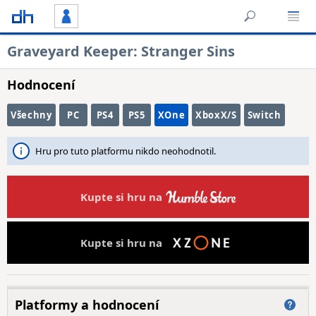
Graveyard Keeper: Stranger Sins
Hodnocení
Všechny
PC
PS4
PS5
XOne
XboxX/S
Switch
Hru pro tuto platformu nikdo neohodnotil.
Kupte si hru na
Kupte si hru na
Platformy a hodnocení