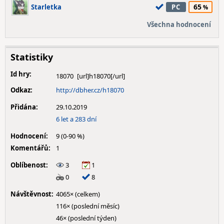
65
Starletka
PC
Všechna hodnocení
Statistiky
Id hry:
18070
Odkaz:
http://dbher.cz/h18070
Přidána:
29.10.2019
6 let a 283 dní
Hodnocení:
9 (0-90 %)
Komentářů:
1
Oblíbenost:
3
1
0
8
Návštěvnost:
4065× (celkem)
116× (poslední měsíc)
46× (poslední týden)