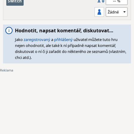
--
Switch
0
Hodnotit, napsat komentář, diskutovat…
Jako
zaregistrovaný
a
přihlášený
uživatel můžete tuto hru
nejen ohodnotit, ale také k ní případně napsat komentář,
diskutovat o ní či ji zařadit do některého ze seznamů (vlastním,
chci atd.).