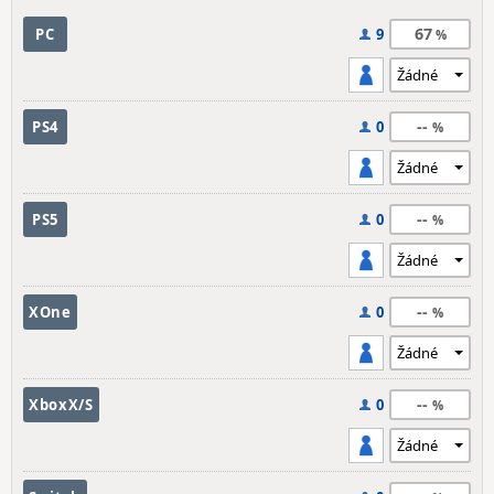
67
PC
9
--
PS4
0
--
PS5
0
--
XOne
0
--
XboxX/S
0