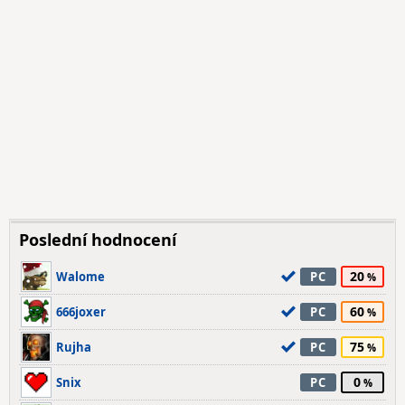
Poslední hodnocení
20
Walome
PC
60
666joxer
PC
75
Rujha
PC
0
Snix
PC