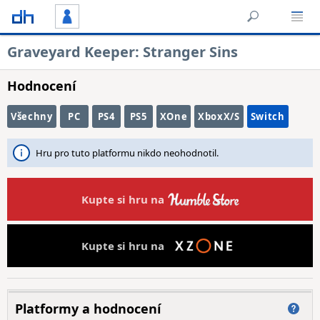
Graveyard Keeper: Stranger Sins
Hodnocení
Všechny
PC
PS4
PS5
XOne
XboxX/S
Switch
Hru pro tuto platformu nikdo neohodnotil.
Kupte si hru na
Kupte si hru na
Platformy a hodnocení