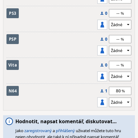
--
PS3
0
--
PSP
0
--
Vita
0
80
N64
1
Hodnotit, napsat komentář, diskutovat…
Jako
zaregistrovaný
a
přihlášený
uživatel můžete tuto hru
nejen ohodnotit, ale také k ní případně napsat komentář,