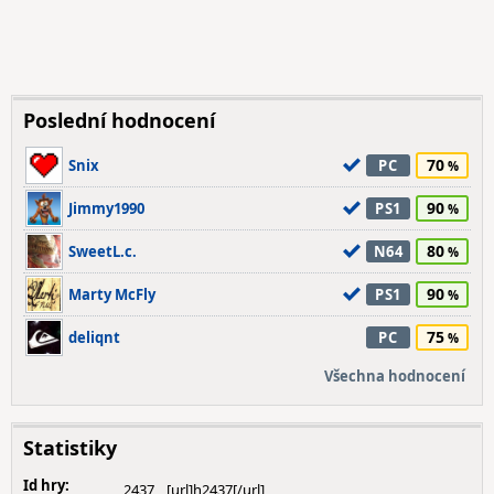
Poslední hodnocení
70
Snix
PC
90
Jimmy1990
PS1
80
SweetL.c.
N64
90
Marty McFly
PS1
75
deliqnt
PC
Všechna hodnocení
Statistiky
Id hry:
2437