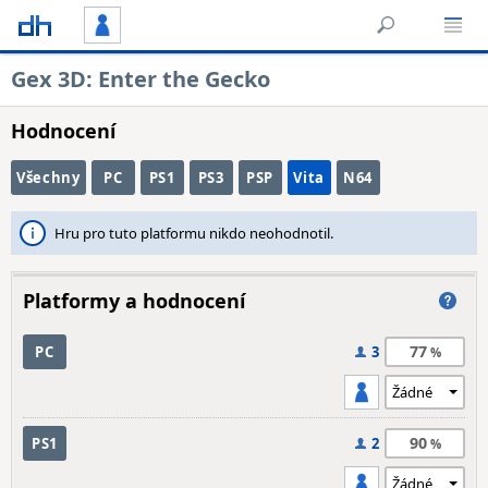
Gex 3D: Enter the Gecko
Hodnocení
Všechny
PC
PS1
PS3
PSP
Vita
N64
Hru pro tuto platformu nikdo neohodnotil.
Platformy a hodnocení
77
PC
3
90
PS1
2