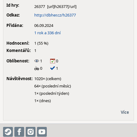
Id hry:
26377
Odkaz:
http://dbher.cz/h26377
Přidána:
06.09.2024
1 rok a 336 dní
Hodnocení:
1 (55 %)
Komentářů:
1
Oblíbenost:
1
0
0
1
Návštěvnost:
1020× (celkem)
64× (poslední měsíc)
1× (poslední týden)
1× (dnes)
Více