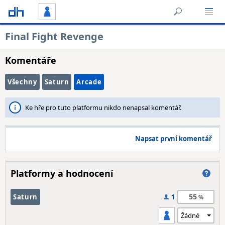
Final Fight Revenge
Komentáře
Všechny
Saturn
Arcade
Ke hře pro tuto platformu nikdo nenapsal komentář.
Napsat první komentář
Platformy a hodnocení
55
Saturn
1