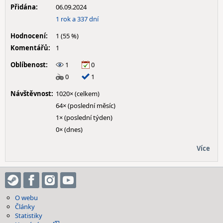
Přidána:
06.09.2024
1 rok a 337 dní
Hodnocení:
1 (55 %)
Komentářů:
1
Oblíbenost:
1
0
0
1
Návštěvnost:
1020× (celkem)
64× (poslední měsíc)
1× (poslední týden)
0× (dnes)
Více
O webu
Články
Statistiky