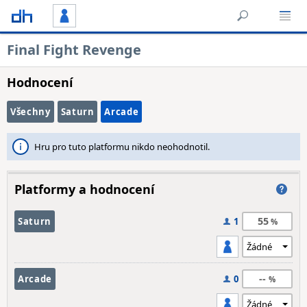
Final Fight Revenge
Hodnocení
Všechny
Saturn
Arcade
Hru pro tuto platformu nikdo neohodnotil.
Platformy a hodnocení
55
Saturn
1
--
Arcade
0