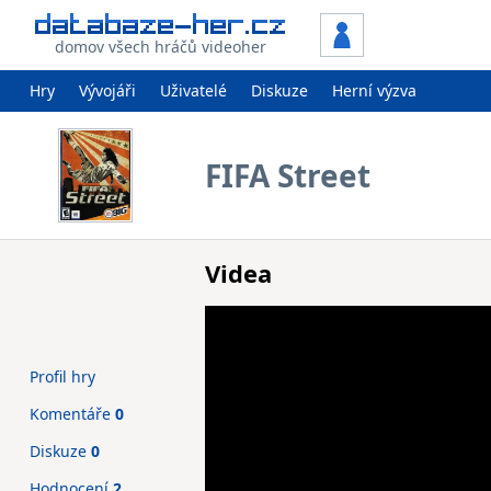
domov všech hráčů videoher
Hry
Vývojáři
Uživatelé
Diskuze
Herní výzva
FIFA Street
Videa
Profil hry
Komentáře
0
Diskuze
0
Hodnocení
2