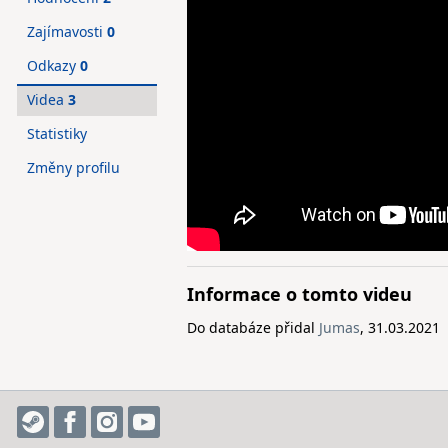
Zajímavosti
0
Odkazy
0
Videa
3
Statistiky
Změny profilu
Informace o tomto videu
Do databáze přidal
Jumas
, 31.03.2021