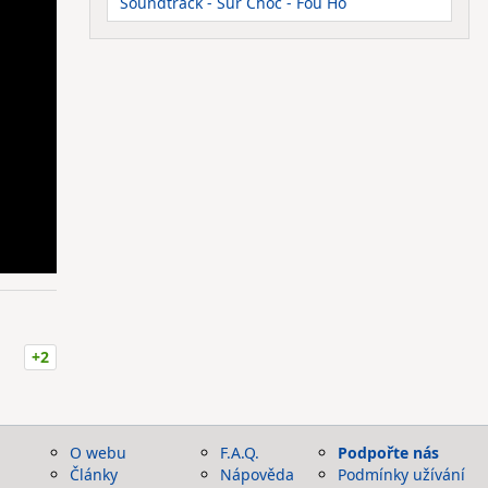
Soundtrack - Sur Choc - Fou Ho
+2
O webu
F.A.Q.
Podpořte nás
Články
Nápověda
Podmínky užívání