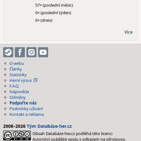
57× (poslední měsíc)
0× (poslední týden)
0× (dnes)
Více
O webu
Články
Statistiky
Herní výzva
F.A.Q.
Nápověda
Odměny
Podpořte nás
Podmínky užívání
Kontakt a reklama
2008–2026
Tým Databáze-her.cz
Obsah Databáze-her.cz podléhá této licenci
Autorství uvádějte spolu s odkazem na zdrojovou