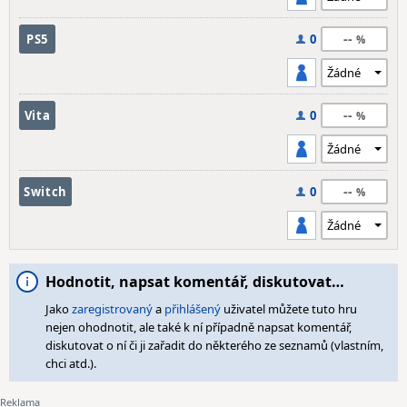
--
PS5
0
--
Vita
0
--
Switch
0
Hodnotit, napsat komentář, diskutovat…
Jako
zaregistrovaný
a
přihlášený
uživatel můžete tuto hru
nejen ohodnotit, ale také k ní případně napsat komentář,
diskutovat o ní či ji zařadit do některého ze seznamů (vlastním,
chci atd.).