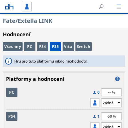
Fate/Extella LINK
Hodnocení
Všechny
PC
PS4
PS5
Vita
Switch
Hru pro tuto platformu nikdo neohodnotil.
Platformy a hodnocení
--
PC
0
60
PS4
1