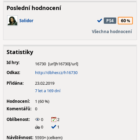
Poslední hodnocení
60
Solidor
PS4
Všechna hodnocení
Statistiky
Id hry:
16730
Odkaz:
http://dbher.cz/h16730
Přidána:
23.02.2019
7 let a 169 dní
Hodnocení:
1 (60 %)
Komentářů:
0
Oblíbenost:
0
2
0
1
Návštěvnost:
5593× (celkem)