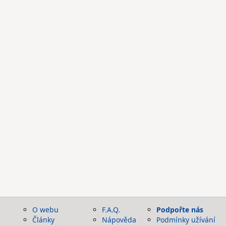
O webu
F.A.Q.
Podpořte nás
Články
Nápověda
Podmínky užívání