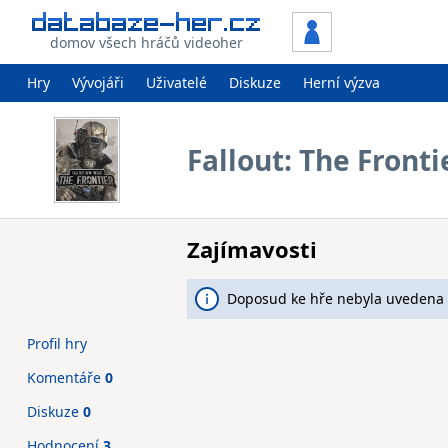
domov všech hráčů videoher
Hry
Vývojáři
Uživatelé
Diskuze
Herní výzva
Fallout: The Fronti
Zajímavosti
Doposud ke hře nebyla uvedena 
Profil hry
Komentáře
0
Diskuze
0
Hodnocení
3