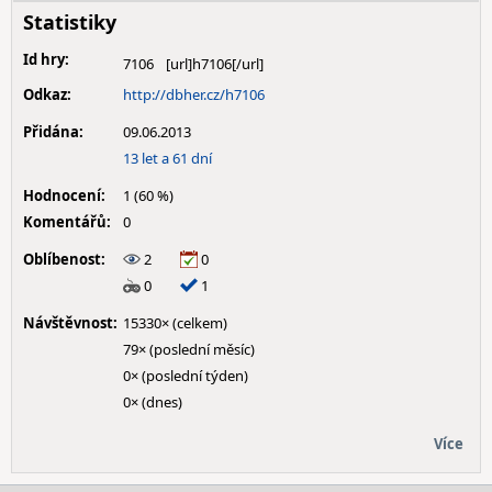
Statistiky
Id hry:
7106
Odkaz:
http://dbher.cz/h7106
Přidána:
09.06.2013
13 let a 61 dní
Hodnocení:
1 (60 %)
Komentářů:
0
Oblíbenost:
2
0
0
1
Návštěvnost:
15330× (celkem)
79× (poslední měsíc)
0× (poslední týden)
0× (dnes)
Více