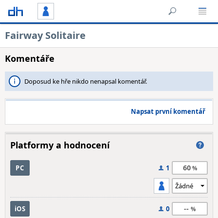
Fairway Solitaire
Komentáře
Doposud ke hře nikdo nenapsal komentář.
Napsat první komentář
Platformy a hodnocení
60
PC
1
--
iOS
0