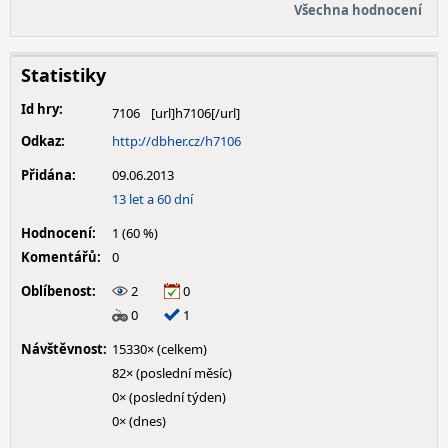
Všechna hodnocení
Statistiky
Id hry:
7106
Odkaz:
http://dbher.cz/h7106
Přidána:
09.06.2013
13 let a 60 dní
Hodnocení:
1 (60 %)
Komentářů:
0
Oblíbenost:
2
0
0
1
Návštěvnost:
15330× (celkem)
82× (poslední měsíc)
0× (poslední týden)
0× (dnes)