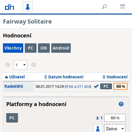
Fairway Solitaire
Hodnocení
Všechny
PC
iOS
Android
Uživatel
Datum hodnocení
Hodnocení
60
RadekWG
08.01.2017 14:29 (
9 let a 211 dní
)
PC
Platformy a hodnocení
60
PC
1