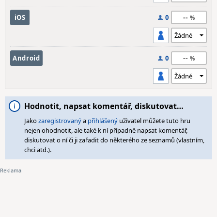
--
iOS
0
--
Android
0
Hodnotit, napsat komentář, diskutovat…
Jako
zaregistrovaný
a
přihlášený
uživatel můžete tuto hru
nejen ohodnotit, ale také k ní případně napsat komentář,
diskutovat o ní či ji zařadit do některého ze seznamů (vlastním,
chci atd.).