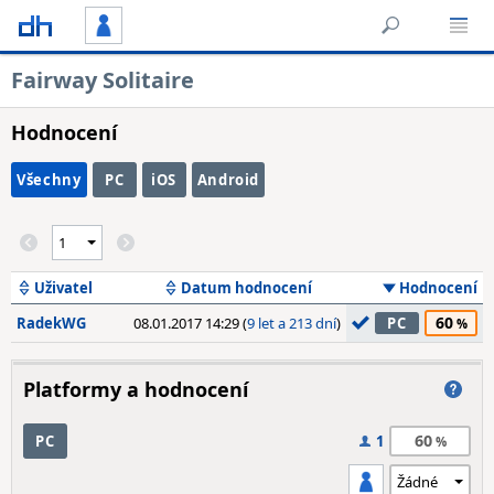
Fairway Solitaire
Hodnocení
Všechny
PC
iOS
Android
Uživatel
Datum hodnocení
Hodnocení
60
RadekWG
08.01.2017 14:29 (
9 let a 213 dní
)
PC
Platformy a hodnocení
60
PC
1