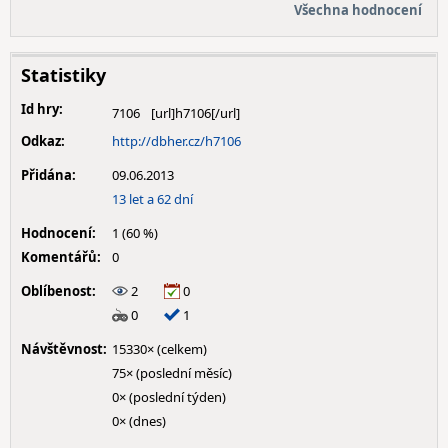
Všechna hodnocení
Statistiky
Id hry:
7106
Odkaz:
http://dbher.cz/h7106
Přidána:
09.06.2013
13 let a 62 dní
Hodnocení:
1 (60 %)
Komentářů:
0
Oblíbenost:
2
0
0
1
Návštěvnost:
15330× (celkem)
75× (poslední měsíc)
0× (poslední týden)
0× (dnes)